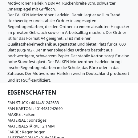
i
Motivordner Harlekin DIN A4, Rückenbreite 8cm, schwarzer
s
Innenspiegel mit Griffloch.
t
Der FALKEN Motivordner Harlekin. Damit liegt er voll im Trend.
r
Hochwertiger und stabiler Ordner in angesagten
a
Regenbogenfarben, die den Ordner zu einem absoluten Hingucker
t
im privaten Gebrauch sowie im Arbeitsalltag machen. Der Ordner
u
ist für das Format A4 geeignet. Er ist mit einer
r
Qualitätshebelmechanik ausgestattet und bietet Platz für ca. 600
e
Blatt (80g/m2). Der Innenspiegel des Ordners besteht aus
n
hochwertigem, schwarzem Papier. Der stabile Karton sorgt für eine
hohe Standfestigkeit. Der FALKEN Motivordner Harlekin bringt
K
frische Regenbogenfarben in die Schule, das Büro oder in das
a
Zuhause. Der Motivordner Harlekin wird in Deutschland produziert
r
t
®
und ist FSC
-zertifiziert.
o
EIGENSCHAFTEN
n
e
EAN STÜCK :
4014481242633
r
EAN KARTON :
4014481242640
z
MARKE :
Falken
e
MATERIAL :
Sonstiges
u
MATERIALSTÄRKE :
2,1MM
g
FARBE :
Regenbogen
n
AUSSENFORMAT :
318x285 mm