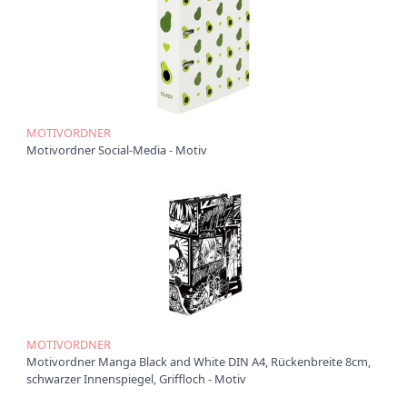
Ü
b
e
r
u
n
s
MOTIVORDNER
Motivordner Social-Media - Motiv
P
r
o
d
u
k
t
e
P
r
o
MOTIVORDNER
d
Motivordner Manga Black and White DIN A4, Rückenbreite 8cm,
u
schwarzer Innenspiegel, Griffloch - Motiv
k