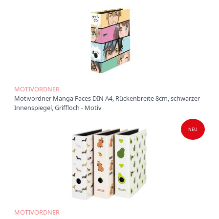
t
i
o
n
MOTIVORDNER
Motivordner Manga Faces DIN A4, Rückenbreite 8cm, schwarzer
Innenspiegel, Griffloch - Motiv
NEU
MOTIVORDNER