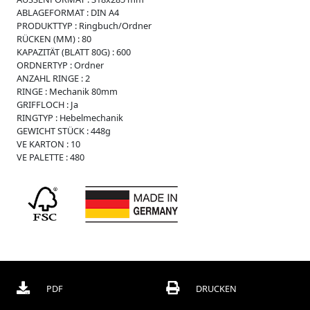
i
ABLAGEFORMAT :
DIN A4
s
PRODUKTTYP :
Ringbuch/Ordner
s
RÜCKEN (MM) :
80
e
KAPAZITÄT (BLATT 80G) :
600
W
ORDNERTYP :
Ordner
e
ANZAHL RINGE :
2
i
RINGE :
Mechanik 80mm
c
GRIFFLOCH :
Ja
h
RINGTYP :
Hebelmechanik
p
GEWICHT STÜCK :
448g
l
VE KARTON :
10
a
VE PALETTE :
480
s
t
i
k
R
e
g
i
s
PDF
DRUCKEN
t
e