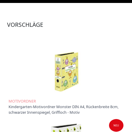
r
O
r
d
VORSCHLÄGE
n
e
r
B
o
x
e
n
C
h
o
r
MOTIVORDNER
m
Kindergarten-Motivordner Monster DIN A4, Rückenbreite 8cm,
a
schwarzer Innenspiegel, Griffloch - Motiv
p
p
e
NEU
n