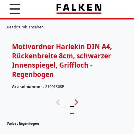
S
u
c
K
h
l
Breadcrumb ansehen
e
e
n
m
m
Motivordner Harlekin DIN A4,
b
r
Rückenbreite 8cm, schwarzer
e
t
Innenspiegel, Griffloch -
t
Regenbogen
e
r
Artikelnummer :
21001368F
H
ä
(
n
5
g
7
e
)
r
e
Farbe :
Regenbogen
g