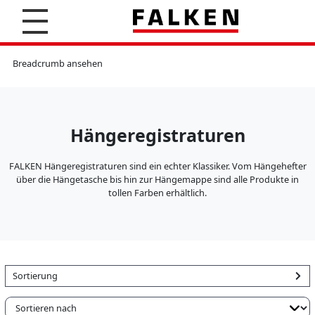
S
u
c
K
h
l
Breadcrumb ansehen
e
e
n
m
m
b
r
Hängeregistraturen
e
t
t
FALKEN Hängeregistraturen sind ein echter Klassiker. Vom Hängehefter
e
über die Hängetasche bis hin zur Hängemappe sind alle Produkte in
r
tollen Farben erhältlich.
H
ä
n
g
e
r
Sortierung
e
g