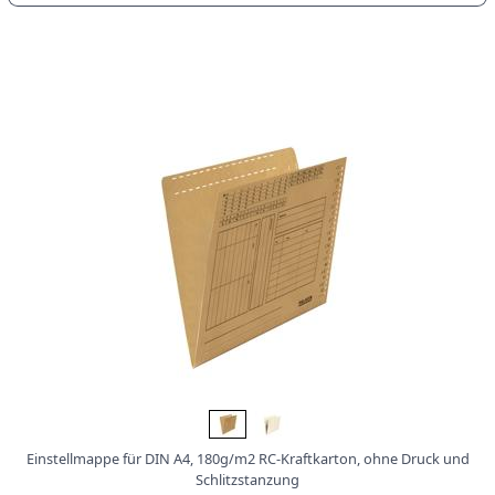
i
s
t
r
a
t
u
r
e
n
K
a
r
t
o
n
e
r
z
e
u
g
Einstellmappe für DIN A4, 180g/m2 RC-Kraftkarton, ohne Druck und
n
Schlitzstanzung