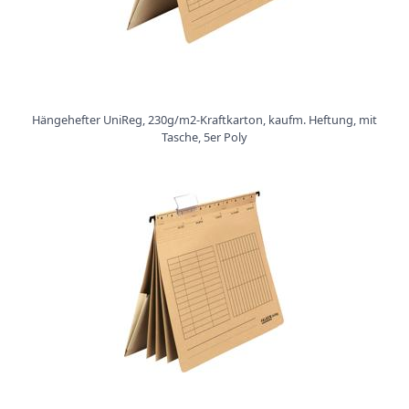
Ü
b
e
r
u
n
Hängehefter UniReg, 230g/m2-Kraftkarton, kaufm. Heftung, mit
s
Tasche, 5er Poly
P
r
o
d
u
k
t
e
P
r
o
d
u
k