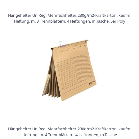
t
i
o
Hängehefter UniReg, Mehrfachhefter, 230g/m2-Kraftkarton, kaufm.
n
Heftung, m. 3 Trennblättern, 4 Heftungen, m.Tasche, 5er Poly
Hängehefter UniReg, Mehrfachhefter, 230g/m2-Kraftkarton, kaufm.
Heftung, m. 4 Trennblättern, 4 Heftungen, m.Tasche