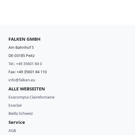
t
i
o
n
FALKEN GMBH
Am Bahnhof 5
DE-03185 Peitz
Tel.: +49 35601 84 0
Fax: +49 35601 84 110
info@falken.eu
ALLE WEBSEITEN
Exacompta Clairefontaine
Exaclair
Biella Schweiz
Service
AGB