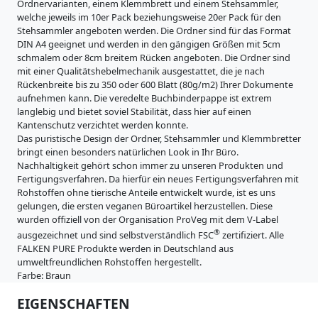
i
Ordnervarianten, einem Klemmbrett und einem Stehsammler,
s
welche jeweils im 10er Pack beziehungsweise 20er Pack für den
t
Stehsammler angeboten werden. Die Ordner sind für das Format
r
DIN A4 geeignet und werden in den gängigen Größen mit 5cm
a
schmalem oder 8cm breitem Rücken angeboten. Die Ordner sind
t
mit einer Qualitätshebelmechanik ausgestattet, die je nach
u
Rückenbreite bis zu 350 oder 600 Blatt (80g/m2) Ihrer Dokumente
r
aufnehmen kann. Die veredelte Buchbinderpappe ist extrem
e
langlebig und bietet soviel Stabilität, dass hier auf einen
n
Kantenschutz verzichtet werden konnte.
Das puristische Design der Ordner, Stehsammler und Klemmbretter
K
bringt einen besonders natürlichen Look in Ihr Büro.
a
Nachhaltigkeit gehört schon immer zu unseren Produkten und
r
Fertigungsverfahren. Da hierfür ein neues Fertigungsverfahren mit
t
Rohstoffen ohne tierische Anteile entwickelt wurde, ist es uns
o
gelungen, die ersten veganen Büroartikel herzustellen. Diese
n
wurden offiziell von der Organisation ProVeg mit dem V-Label
e
®
ausgezeichnet und sind selbstverständlich FSC
zertifiziert. Alle
r
FALKEN PURE Produkte werden in Deutschland aus
z
umweltfreundlichen Rohstoffen hergestellt.
e
Farbe: Braun
u
g
EIGENSCHAFTEN
n