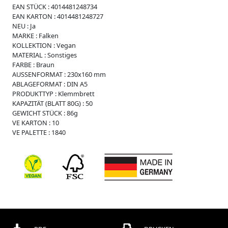
i
EAN STÜCK :
4014481248734
s
EAN KARTON :
4014481248727
s
NEU :
Ja
e
MARKE :
Falken
W
KOLLEKTION :
Vegan
e
MATERIAL :
Sonstiges
i
FARBE :
Braun
c
AUSSENFORMAT :
230x160 mm
h
ABLAGEFORMAT :
DIN A5
p
PRODUKTTYP :
Klemmbrett
l
KAPAZITÄT (BLATT 80G) :
50
a
GEWICHT STÜCK :
86g
s
VE KARTON :
10
t
VE PALETTE :
1840
i
k
R
e
g
i
s
t
e