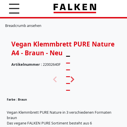
S
u
c
K
h
l
Breadcrumb ansehen
e
e
n
m
m
Vegan Klemmbrett PURE Nature
b
r
A4 - Braun - Neu
e
t
Artikelnummer :
22002640F
t
e
(
r
5
7
H
)
ä
n
Farbe :
Braun
g
e
r
Vegan Klemmbrett PURE Nature in 3 verschiedenen Formaten
e
braun
g
Das vegane FALKEN PURE Sortiment besteht aus 6