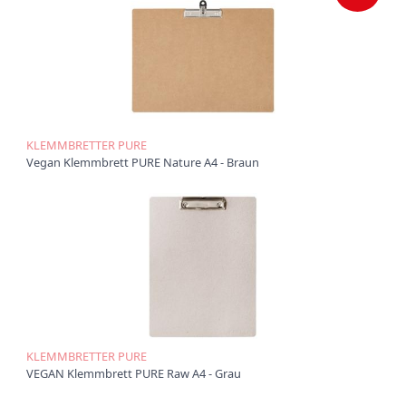
Ü
b
e
r
u
n
s
KLEMMBRETTER PURE
P
Vegan Klemmbrett PURE Nature A4 - Braun
r
o
d
u
k
t
e
P
r
o
d
KLEMMBRETTER PURE
u
VEGAN Klemmbrett PURE Raw A4 - Grau
k