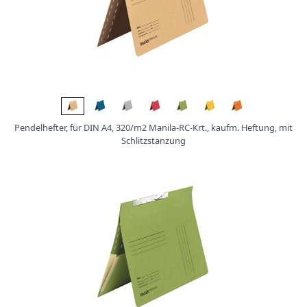
r
O
r
d
n
e
r
B
o
Pendelhefter, für DIN A4, 320/m2 Manila-RC-Krt., kaufm. Heftung, mit
x
Schlitzstanzung
e
n
C
h
o
r
m
a
p
p
e
n