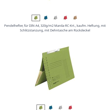
Ü
b
e
r
Pendelhefter, für DIN A4, 320g/m2 Manila-RC-Krt., kaufm. Heftung, mit
u
Schlitzstanzung, mit Dehntasche am Rückdeckel
n
s
P
r
o
d
u
k
t
e
P
r
o
d
u
k