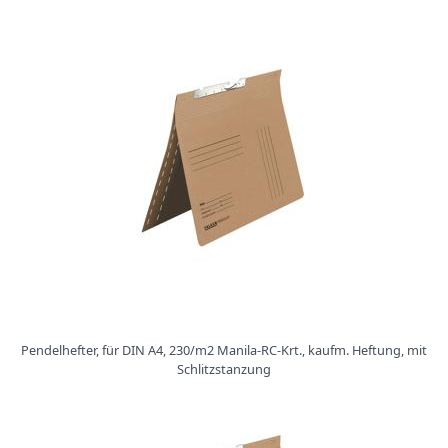
i
s
t
r
a
t
u
r
e
n
K
a
r
t
o
n
e
r
Pendelhefter, für DIN A4, 230/m2 Manila-RC-Krt., kaufm. Heftung, mit
z
Schlitzstanzung
e
u
g
n