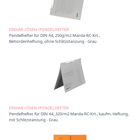
t
i
o
n
EINHAK-/ÖSEN-/PENDELHEFTER
Pendelhefter für DIN A4, 250g/m2 Manila-RC-Krt.,
Behördenheftung, ohne Schlitzstanzung - Grau
EINHAK-/ÖSEN-/PENDELHEFTER
Pendelhefter, für DIN A4, 320/m2 Manila-RC-Krt., kaufm. Heftung,
mit Schlitzstanzung - Grau