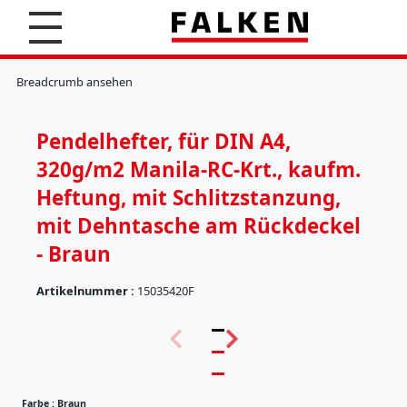
S
u
c
K
h
l
Breadcrumb ansehen
e
e
n
m
m
Pendelhefter, für DIN A4,
b
r
320g/m2 Manila-RC-Krt., kaufm.
e
t
Heftung, mit Schlitzstanzung,
t
mit Dehntasche am Rückdeckel
e
r
- Braun
H
ä
Artikelnummer :
15035420F
n
(
g
5
e
7
r
)
e
g
Farbe :
Braun