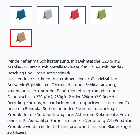
i
s
t
r
a
t
u
r
e
n
Pendelhefter mit Schlitzstanzung, mit Dehntasche, 320 g/m2
K
Manila-RC-Karton, mit Metalldeckleiste, für DIN A4, mit Pendel-
a
Beschlag und Organisationsdruck
r
Das Pendular Sortiment bietet Ihnen eine große Vielzahl an
t
Auswahlmöglichkeiten. Ob mit oder ohne Schlitzstanzung,
o
kaufmännische- und/oder Behördenheftung, mit oder ohne
n
Dehntasche, in 230g/m2, 250g/m2 oder 320g/m2 Stärke des
e
Recycling-Kartons, mit einfachem oder doppeltem Heftstreifen. In
r
unserem Pendular Sortiment finden Sie immer das richtige
z
Produkt für die Aufbewahrung Ihrer Akten und Dokumente. Auch
e
eine große Auswahl an Farben stehen zur Verfügung. Alle Pendular
u
Produkte werden in Deutschland produziert und sind Blauer Engel
g
zertifiziert.
n