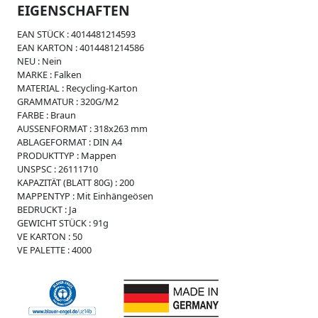
i
EIGENSCHAFTEN
s
s
EAN STÜCK :
4014481214593
e
EAN KARTON :
4014481214586
W
NEU :
Nein
e
MARKE :
Falken
i
MATERIAL :
Recycling-Karton
c
GRAMMATUR :
320G/M2
h
FARBE :
Braun
p
AUSSENFORMAT :
318x263 mm
l
ABLAGEFORMAT :
DIN A4
a
PRODUKTTYP :
Mappen
s
UNSPSC :
26111710
t
KAPAZITÄT (BLATT 80G) :
200
i
MAPPENTYP :
Mit Einhängeösen
k
BEDRUCKT :
Ja
GEWICHT STÜCK :
91g
R
VE KARTON :
50
e
VE PALETTE :
4000
g
i
s
t
e