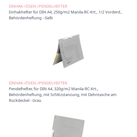
EINHAK-/ÖSEN-/PENDELHEFTER
Ü
Einhakhefter für DIN A4, 250g/m2 Manila-RC-Krt., 1/2 Vorderd.,
b
Behördenheftung - Gelb
e
r
u
n
s
P
r
o
d
u
k
EINHAK-/ÖSEN-/PENDELHEFTER
t
Pendelhefter, für DIN A4, 320g/m2 Manila-RC-Krt.,
e
Behördenheftung, mit Schlitzstanzung, mit Dehntasche am
Rückdeckel - Grau
P
r
o
d
u
k