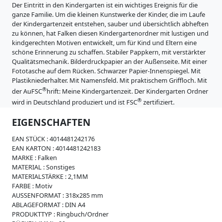
i
Der Eintritt in den Kindergarten ist ein wichtiges Ereignis für die
s
ganze Familie. Um die kleinen Kunstwerke der Kinder, die im Laufe
t
der Kindergartenzeit entstehen, sauber und übersichtlich abheften
r
zu können, hat Falken diesen Kindergartenordner mit lustigen und
a
kindgerechten Motiven entwickelt, um für Kind und Eltern eine
t
schöne Erinnerung zu schaffen. Stabiler Pappkern, mit verstärkter
u
Qualitätsmechanik. Bilderdruckpapier an der Außenseite. Mit einer
r
Fototasche auf dem Rücken. Schwarzer Papier-Innenspiegel. Mit
e
Plastikniederhalter. Mit Namensfeld. Mit praktischem Griffloch. Mit
n
®
der AuFSC
hrift: Meine Kindergartenzeit. Der Kindergarten Ordner
K
®
wird in Deutschland produziert und ist FSC
zertifiziert.
a
r
EIGENSCHAFTEN
t
o
EAN STÜCK :
4014481242176
n
EAN KARTON :
4014481242183
e
MARKE :
Falken
r
MATERIAL :
Sonstiges
z
MATERIALSTÄRKE :
2,1MM
e
FARBE :
Motiv
u
AUSSENFORMAT :
318x285 mm
g
ABLAGEFORMAT :
DIN A4
n
PRODUKTTYP :
Ringbuch/Ordner