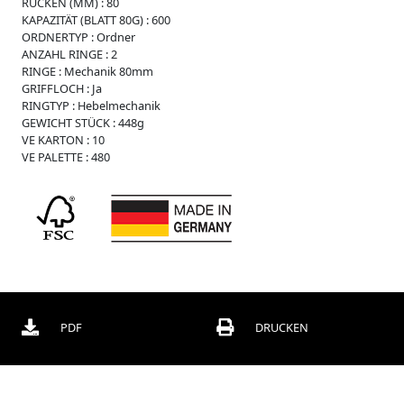
i
RÜCKEN (MM) :
80
s
KAPAZITÄT (BLATT 80G) :
600
s
ORDNERTYP :
Ordner
e
ANZAHL RINGE :
2
RINGE :
Mechanik 80mm
W
GRIFFLOCH :
Ja
e
RINGTYP :
Hebelmechanik
i
GEWICHT STÜCK :
448g
c
VE KARTON :
10
h
VE PALETTE :
480
p
l
a
s
t
i
k
R
e
g
PDF
DRUCKEN
i
s
t
e