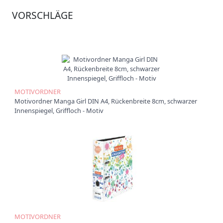
r
VORSCHLÄGE
O
r
d
n
e
r
B
o
MOTIVORDNER
x
Motivordner Manga Girl DIN A4, Rückenbreite 8cm, schwarzer
e
Innenspiegel, Griffloch - Motiv
n
C
h
o
r
m
a
p
p
e
MOTIVORDNER
n