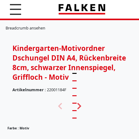
S
u
c
K
h
l
Breadcrumb ansehen
e
e
n
m
m
Kindergarten-Motivordner
b
r
Dschungel DIN A4, Rückenbreite
e
t
8cm, schwarzer Innenspiegel,
t
Griffloch - Motiv
e
r
Artikelnummer :
22001184F
H
ä
(
n
5
g
7
e
)
r
e
Farbe :
Motiv
g