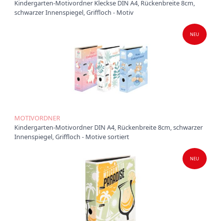
Kindergarten-Motivordner Kleckse DIN A4, Rückenbreite 8cm,
schwarzer Innenspiegel, Griffloch - Motiv
Ü
b
e
NEU
r
u
n
s
P
r
o
d
MOTIVORDNER
u
Kindergarten-Motivordner DIN A4, Rückenbreite 8cm, schwarzer
k
Innenspiegel, Griffloch - Motive sortiert
t
e
NEU
P
r
o
d
u
k