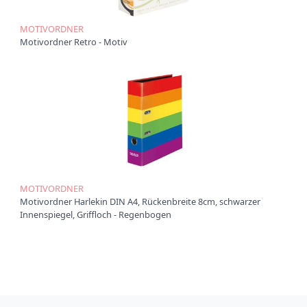
t
i
o
MOTIVORDNER
n
Motivordner Retro - Motiv
MOTIVORDNER
Motivordner Harlekin DIN A4, Rückenbreite 8cm, schwarzer
Innenspiegel, Griffloch - Regenbogen