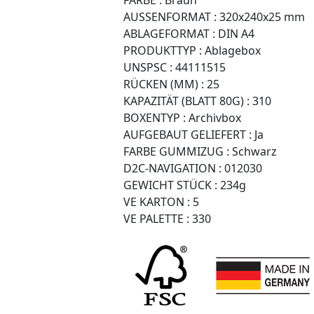
AUSSENFORMAT :
320x240x25 mm
ABLAGEFORMAT :
DIN A4
PRODUKTTYP :
Ablagebox
UNSPSC :
44111515
RÜCKEN (MM) :
25
KAPAZITÄT (BLATT 80G) :
310
BOXENTYP :
Archivbox
AUFGEBAUT GELIEFERT :
Ja
FARBE GUMMIZUG :
Schwarz
D2C-NAVIGATION :
012030
GEWICHT STÜCK :
234g
VE KARTON :
5
VE PALETTE :
330