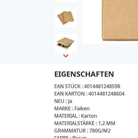
EIGENSCHAFTEN
EAN STÜCK :
4014481248598
EAN KARTON :
4014481248604
NEU :
Ja
MARKE :
Falken
MATERIAL :
Karton
MATERIALSTÄRKE :
1,2 MM
GRAMMATUR :
780G/M2
FARBE :
Braun