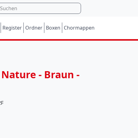
Register
Ordner
Boxen
Chormappen
M
 Nature - Braun -
o
m
e
2F
n
t
a