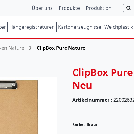
S
Über uns
Produkte
Produktion
u
c
ter
Hängeregistraturen
Kartonerzeugnisse
Weichplastik
h
e
n
xen Nature
ClipBox Pure Nature
ClipBox Pure
Neu
Artikelnummer :
2200263
(
5
7
Farbe :
Braun
)