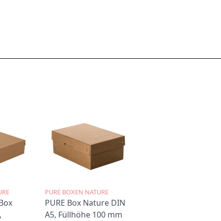
e
s
e
n
A
r
t
i
k
e
l
a
URE
PURE BOXEN NATURE
n
 Box
PURE Box Nature DIN
,
A5, Füllhöhe 100 mm
.