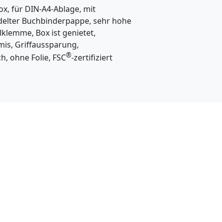
n
ox, für DIN-A4-Ablage, mit
delter Buchbinderpappe, sehr hohe
b
llklemme, Box ist genietet,
i
is, Griffaussparung,
e
®
ch, ohne Folie, FSC
-zertifiziert
t
e
t
k
e
i
n
O
n
l