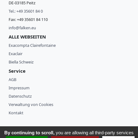
r
DE-03185 Peitz
Tel.: +49 35601 84 0
O
r
Fax: +49 35601 84 110
d
info@falken.eu
n
e
ALLE WEBSEITEN
r
Exacompta Clairefontaine
B
Exaclair
o
x
Biella Schweiz
e
Service
n
AGB
C
Impressum
h
o
Datenschutz
r
Verwaltung von Cookies
m
a
Kontakt
p
p
e
By continuing to scroll,
you are allowing all third-party services
n