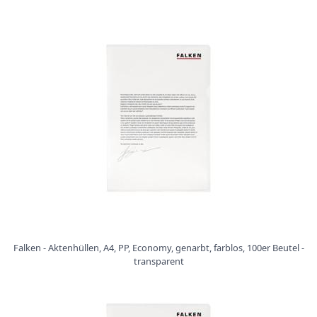
i
s
t
r
a
t
u
r
e
n
K
a
r
t
o
n
e
r
Falken - Aktenhüllen, A4, PP, Economy, genarbt, farblos, 100er Beutel -
z
transparent
e
u
g
n