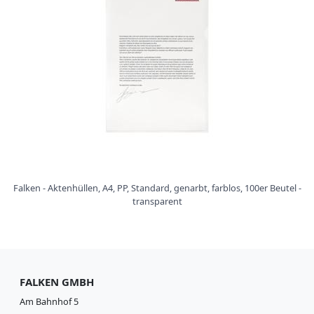
i
s
s
e
W
e
i
c
h
p
l
a
s
t
Falken - Aktenhüllen, A4, PP, Standard, genarbt, farblos, 100er Beutel -
i
transparent
k
R
e
g
i
s
FALKEN GMBH
t
Am Bahnhof 5
e