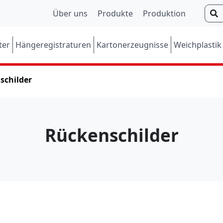
S
Über uns
Produkte
Produktion
u
c
ter
Hängeregistraturen
Kartonerzeugnisse
Weichplastik
h
e
n
schilder
Rückenschilder