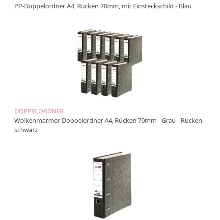
PP-Doppelordner A4, Rücken 70mm, mit Einsteckschild - Blau
Ü
b
e
r
u
n
s
P
r
o
DOPPELORDNER
d
Wolkenmarmor Doppelordner A4, Rücken 70mm - Grau - Rücken
u
schwarz
k
t
e
P
r
o
d
u
k