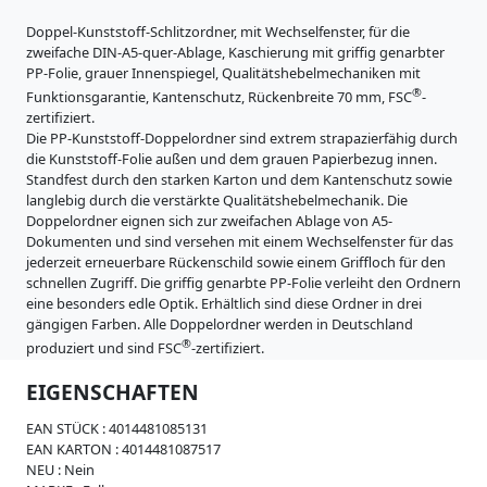
i
s
Doppel-Kunststoff-Schlitzordner, mit Wechselfenster, für die
t
zweifache DIN-A5-quer-Ablage, Kaschierung mit griffig genarbter
r
PP-Folie, grauer Innenspiegel, Qualitätshebelmechaniken mit
a
®
Funktionsgarantie, Kantenschutz, Rückenbreite 70 mm, FSC
-
t
zertifiziert.
u
Die PP-Kunststoff-Doppelordner sind extrem strapazierfähig durch
r
die Kunststoff-Folie außen und dem grauen Papierbezug innen.
e
Standfest durch den starken Karton und dem Kantenschutz sowie
n
langlebig durch die verstärkte Qualitätshebelmechanik. Die
K
Doppelordner eignen sich zur zweifachen Ablage von A5-
a
Dokumenten und sind versehen mit einem Wechselfenster für das
r
jederzeit erneuerbare Rückenschild sowie einem Griffloch für den
t
schnellen Zugriff. Die griffig genarbte PP-Folie verleiht den Ordnern
o
eine besonders edle Optik. Erhältlich sind diese Ordner in drei
n
gängigen Farben. Alle Doppelordner werden in Deutschland
e
®
produziert und sind FSC
-zertifiziert.
r
z
EIGENSCHAFTEN
e
u
EAN STÜCK :
4014481085131
g
EAN KARTON :
4014481087517
n
NEU :
Nein