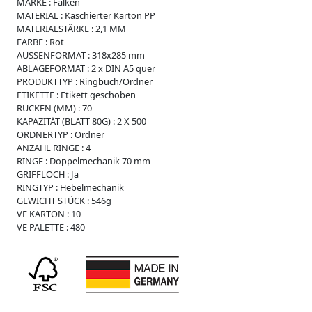
i
MARKE :
Falken
s
MATERIAL :
Kaschierter Karton PP
s
MATERIALSTÄRKE :
2,1 MM
e
FARBE :
Rot
AUSSENFORMAT :
318x285 mm
W
ABLAGEFORMAT :
2 x DIN A5 quer
e
PRODUKTTYP :
Ringbuch/Ordner
i
ETIKETTE :
Etikett geschoben
c
RÜCKEN (MM) :
70
h
KAPAZITÄT (BLATT 80G) :
2 X 500
p
ORDNERTYP :
Ordner
l
ANZAHL RINGE :
4
a
RINGE :
Doppelmechanik 70 mm
s
GRIFFLOCH :
Ja
t
RINGTYP :
Hebelmechanik
i
GEWICHT STÜCK :
546g
k
VE KARTON :
10
R
VE PALETTE :
480
e
g
i
s
t
e