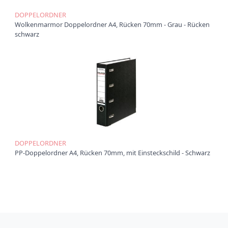
t
i
DOPPELORDNER
o
Wolkenmarmor Doppelordner A4, Rücken 70mm - Grau - Rücken
n
schwarz
DOPPELORDNER
PP-Doppelordner A4, Rücken 70mm, mit Einsteckschild - Schwarz