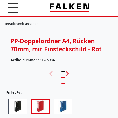
S
u
c
K
h
l
Breadcrumb ansehen
e
e
n
m
m
PP-Doppelordner A4, Rücken
b
r
70mm, mit Einsteckschild - Rot
e
t
Artikelnummer :
11285384F
t
e
(
r
5
7
H
)
ä
n
Farbe :
Rot
g
e
r
e
g