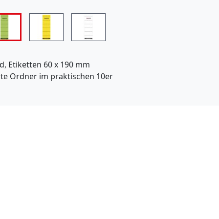
n
b
i
e
d, Etiketten 60 x 190 mm
t
ite Ordner im praktischen 10er
e
t
k
e
i
n
O
n
l