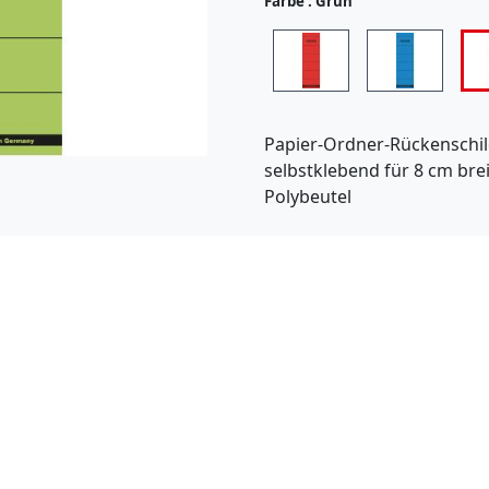
Farbe :
Grün
(
5
7
)
Papier-Ordner-Rückenschil
selbstklebend für 8 cm bre
Polybeutel