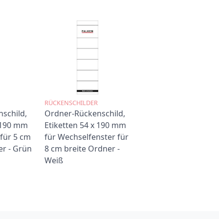
e
s
e
n
A
r
t
RÜCKENSCHILDER
schild,
Ordner-Rückenschild,
i
x 190 mm
Etiketten 54 x 190 mm
k
für 5 cm
für Wechselfenster für
r - Grün
8 cm breite Ordner -
e
Weiß
l
a
n
.