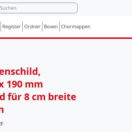
Register
Ordner
Boxen
Chormappen
M
enschild,
o
 x 190 mm
m
d für 8 cm breite
e
n
n
t
2F
a