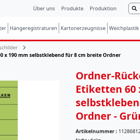
S
Über uns
Produkte
Produktion
u
c
ter
Hängeregistraturen
Kartonerzeugnisse
Weichplastik
h
e
n
childer
0 x 190 mm selbstklebend für 8 cm breite Ordner
Ordner-Rück
Etiketten 60
selbstkleben
Ordner - Grü
Artikelnummer :
1128681