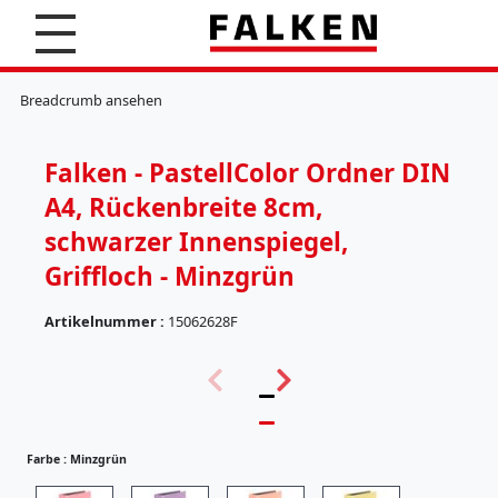
S
u
c
K
h
l
Breadcrumb ansehen
e
e
n
m
m
Falken - PastellColor Ordner DIN
b
r
A4, Rückenbreite 8cm,
e
t
schwarzer Innenspiegel,
t
Griffloch - Minzgrün
e
r
Artikelnummer :
15062628F
H
ä
(
n
5
g
7
e
)
r
e
Farbe :
Minzgrün
g