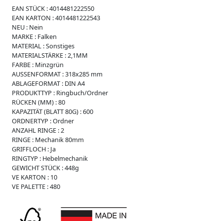
i
EAN STÜCK :
4014481222550
s
EAN KARTON :
4014481222543
s
NEU :
Nein
e
MARKE :
Falken
W
MATERIAL :
Sonstiges
e
MATERIALSTÄRKE :
2,1MM
i
FARBE :
Minzgrün
c
AUSSENFORMAT :
318x285 mm
h
ABLAGEFORMAT :
DIN A4
p
PRODUKTTYP :
Ringbuch/Ordner
l
RÜCKEN (MM) :
80
a
KAPAZITÄT (BLATT 80G) :
600
s
ORDNERTYP :
Ordner
t
ANZAHL RINGE :
2
i
RINGE :
Mechanik 80mm
k
GRIFFLOCH :
Ja
RINGTYP :
Hebelmechanik
R
GEWICHT STÜCK :
448g
e
VE KARTON :
10
g
VE PALETTE :
480
i
s
t
e