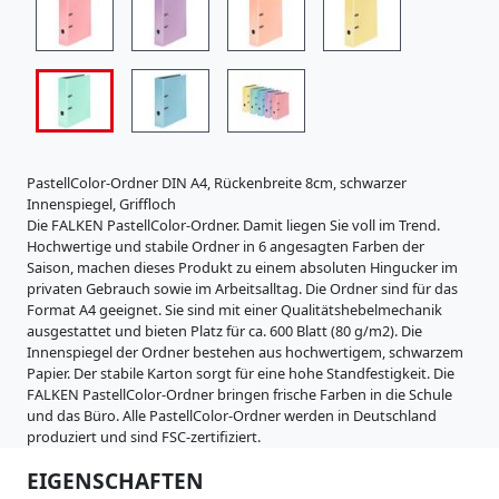
i
s
t
r
a
t
u
r
e
PastellColor-Ordner DIN A4, Rückenbreite 8cm, schwarzer
n
Innenspiegel, Griffloch
K
Die FALKEN PastellColor-Ordner. Damit liegen Sie voll im Trend.
a
Hochwertige und stabile Ordner in 6 angesagten Farben der
r
Saison, machen dieses Produkt zu einem absoluten Hingucker im
t
privaten Gebrauch sowie im Arbeitsalltag. Die Ordner sind für das
o
Format A4 geeignet. Sie sind mit einer Qualitätshebelmechanik
n
ausgestattet und bieten Platz für ca. 600 Blatt (80 g/m2). Die
e
Innenspiegel der Ordner bestehen aus hochwertigem, schwarzem
r
Papier. Der stabile Karton sorgt für eine hohe Standfestigkeit. Die
z
FALKEN PastellColor-Ordner bringen frische Farben in die Schule
e
und das Büro. Alle PastellColor-Ordner werden in Deutschland
u
produziert und sind FSC-zertifiziert.
g
EIGENSCHAFTEN
n