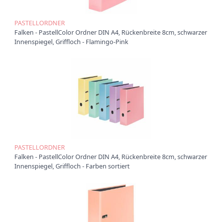
Ü
PASTELLORDNER
b
Falken - PastellColor Ordner DIN A4, Rückenbreite 8cm, schwarzer
e
Innenspiegel, Griffloch - Flamingo-Pink
r
u
n
s
P
r
o
d
u
k
t
PASTELLORDNER
e
Falken - PastellColor Ordner DIN A4, Rückenbreite 8cm, schwarzer
P
Innenspiegel, Griffloch - Farben sortiert
r
o
d
u
k