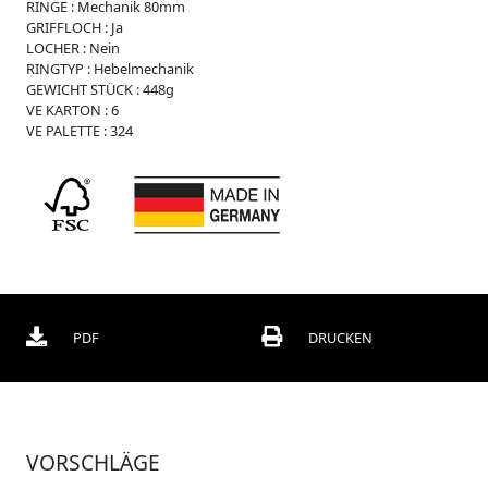
i
RINGE :
Mechanik 80mm
s
GRIFFLOCH :
Ja
s
LOCHER :
Nein
e
RINGTYP :
Hebelmechanik
GEWICHT STÜCK :
448g
W
VE KARTON :
6
e
VE PALETTE :
324
i
c
h
p
l
a
s
t
i
k
PDF
DRUCKEN
R
e
g
i
s
t
VORSCHLÄGE
e