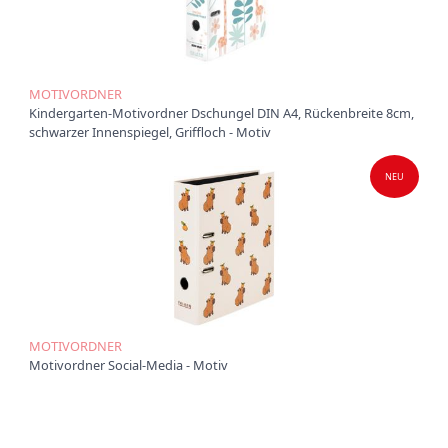
t
i
o
n
MOTIVORDNER
Kindergarten-Motivordner Dschungel DIN A4, Rückenbreite 8cm,
schwarzer Innenspiegel, Griffloch - Motiv
NEU
MOTIVORDNER
Motivordner Social-Media - Motiv