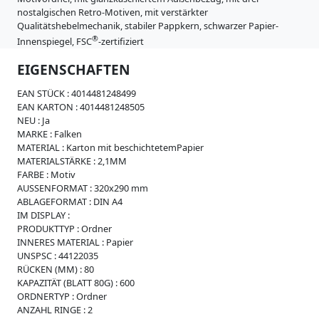
i
nostalgischen Retro-Motiven, mit verstärkter
s
Qualitätshebelmechanik, stabiler Pappkern, schwarzer Papier-
t
®
r
Innenspiegel, FSC
-zertifiziert
a
EIGENSCHAFTEN
t
u
EAN STÜCK :
4014481248499
r
EAN KARTON :
4014481248505
e
NEU :
Ja
n
MARKE :
Falken
K
MATERIAL :
Karton mit beschichtetemPapier
a
MATERIALSTÄRKE :
2,1MM
r
FARBE :
Motiv
t
AUSSENFORMAT :
320x290 mm
o
ABLAGEFORMAT :
DIN A4
n
IM DISPLAY :
e
PRODUKTTYP :
Ordner
r
INNERES MATERIAL :
Papier
z
UNSPSC :
44122035
e
RÜCKEN (MM) :
80
u
KAPAZITÄT (BLATT 80G) :
600
g
ORDNERTYP :
Ordner
n
ANZAHL RINGE :
2