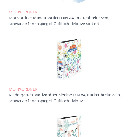
Ü
MOTIVORDNER
b
Motivordner Manga sortiert DIN A4, Rückenbreite 8cm,
e
schwarzer Innenspiegel, Griffloch - Motive sortiert
r
u
n
s
P
r
o
d
u
k
t
MOTIVORDNER
e
Kindergarten-Motivordner Kleckse DIN A4, Rückenbreite 8cm,
schwarzer Innenspiegel, Griffloch - Motiv
P
r
o
d
u
k