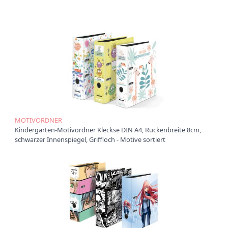
r
O
r
d
n
e
r
B
o
x
e
MOTIVORDNER
n
Kindergarten-Motivordner Kleckse DIN A4, Rückenbreite 8cm,
C
schwarzer Innenspiegel, Griffloch - Motive sortiert
h
o
r
m
a
p
p
e
n