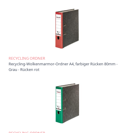
Ü
b
e
r
u
n
s
P
r
RECYCLING ORDNER
o
Recycling-Wolkenmarmor-Ordner A4, farbiger Rücken 80mm -
d
Grau - Rücken rot
u
k
t
e
P
r
o
d
u
k
RECYCLING ORDNER