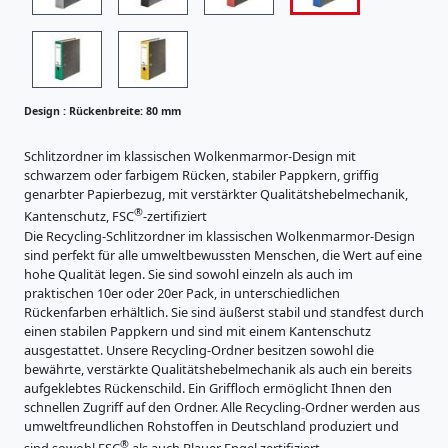
c
i
R
s
k
ü
t
e
c
r
n
a
k
b
t
e
Design :
Rückenbreite: 80 mm
u
r
n
r
e
e
b
Schlitzordner im klassischen Wolkenmarmor-Design mit
i
n
schwarzem oder farbigem Rücken, stabiler Pappkern, griffig
r
t
genarbter Papierbezug, mit verstärkter Qualitätshebelmechanik,
K
e
®
e
Kantenschutz, FSC
-zertifiziert
a
i
Die Recycling-Schlitzordner im klassischen Wolkenmarmor-Design
r
:
t
sind perfekt für alle umweltbewussten Menschen, die Wert auf eine
t
5
e
hohe Qualität legen. Sie sind sowohl einzeln als auch im
o
0
praktischen 10er oder 20er Pack, in unterschiedlichen
n
:
m
Rückenfarben erhältlich. Sie sind äußerst stabil und standfest durch
e
8
einen stabilen Pappkern und sind mit einem Kantenschutz
r
m
0
ausgestattet. Unsere Recycling-Ordner besitzen sowohl die
z
bewährte, verstärkte Qualitätshebelmechanik als auch ein bereits
m
e
aufgeklebtes Rückenschild. Ein Griffloch ermöglicht Ihnen den
u
m
schnellen Zugriff auf den Ordner. Alle Recycling-Ordner werden aus
g
umweltfreundlichen Rohstoffen in Deutschland produziert und
n
®
sind sowohl FSC
als auch Blauer Engel zertifiziert.