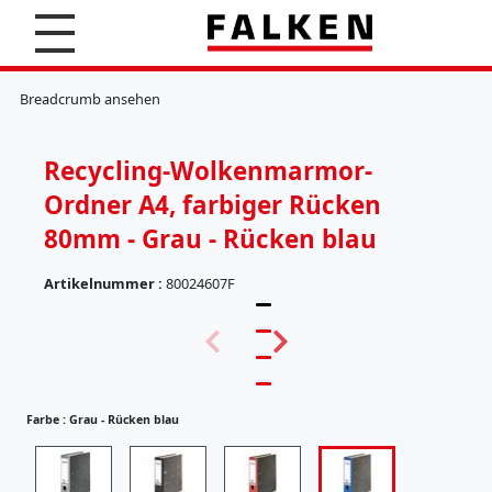
S
u
c
K
h
l
Breadcrumb ansehen
e
e
n
m
m
Recycling-Wolkenmarmor-
b
r
Ordner A4, farbiger Rücken
e
t
80mm - Grau - Rücken blau
t
e
Artikelnummer :
80024607F
r
(
H
5
ä
7
n
)
g
e
Farbe :
Grau - Rücken blau
r
R
e
ü
g