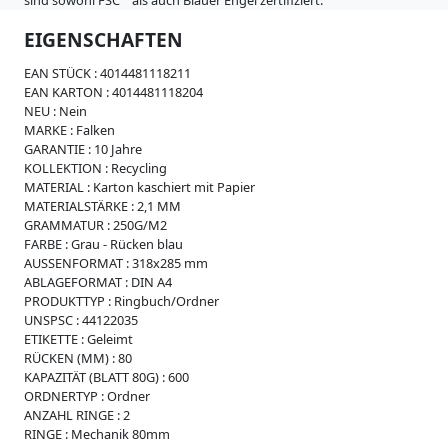
i
s
EIGENSCHAFTEN
s
e
EAN STÜCK :
4014481118211
W
EAN KARTON :
4014481118204
e
NEU :
Nein
i
MARKE :
Falken
c
GARANTIE :
10 Jahre
h
KOLLEKTION :
Recycling
p
MATERIAL :
Karton kaschiert mit Papier
l
MATERIALSTÄRKE :
2,1 MM
a
GRAMMATUR :
250G/M2
s
FARBE :
Grau - Rücken blau
t
AUSSENFORMAT :
318x285 mm
i
ABLAGEFORMAT :
DIN A4
k
PRODUKTTYP :
Ringbuch/Ordner
UNSPSC :
44122035
R
ETIKETTE :
Geleimt
e
RÜCKEN (MM) :
80
g
KAPAZITÄT (BLATT 80G) :
600
i
ORDNERTYP :
Ordner
s
ANZAHL RINGE :
2
t
RINGE :
Mechanik 80mm
e