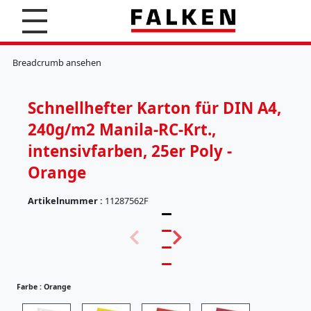
S
u
c
K
h
l
Breadcrumb ansehen
e
e
n
m
m
Schnellhefter Karton für DIN A4,
b
r
240g/m2 Manila-RC-Krt.,
e
t
intensivfarben, 25er Poly -
t
Orange
e
r
Artikelnummer :
11287562F
H
ä
(
n
5
g
7
e
)
r
e
Farbe :
Orange
g