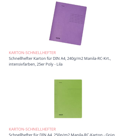
Ü
b
e
r
u
n
s
P
KARTON-SCHNELLHEFTER
r
Schnellhefter Karton für DIN A4, 240g/m2 Manila-RC-Krt.,
o
intensivfarben, 25er Poly - Lila
d
u
k
t
e
P
r
o
d
u
KARTON-SCHNELLHEFTER
k
Schnellhefter für DIN A4, 250g/m2 Manila-RC-Karton - Grün