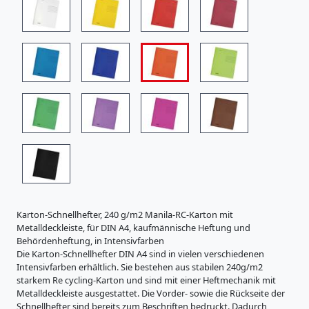
i
s
t
r
a
t
u
r
e
n
K
a
r
t
o
n
Karton-Schnellhefter, 240 g/m2 Manila-RC-Karton mit
e
Metalldeckleiste, für DIN A4, kaufmännische Heftung und
r
Behördenheftung, in Intensivfarben
z
Die Karton-Schnellhefter DIN A4 sind in vielen verschiedenen
e
Intensivfarben erhältlich. Sie bestehen aus stabilen 240g/m2
u
starkem Re cycling-Karton und sind mit einer Heftmechanik mit
g
Metalldeckleiste ausgestattet. Die Vorder- sowie die Rückseite der
n
Schnellhefter sind bereits zum Beschriften bedruckt. Dadurch