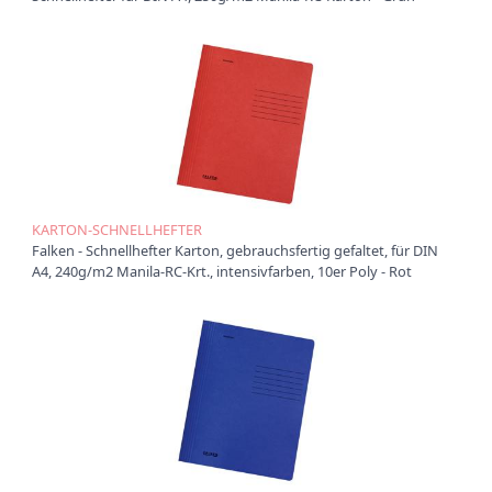
t
i
o
n
KARTON-SCHNELLHEFTER
Falken - Schnellhefter Karton, gebrauchsfertig gefaltet, für DIN
A4, 240g/m2 Manila-RC-Krt., intensivfarben, 10er Poly - Rot