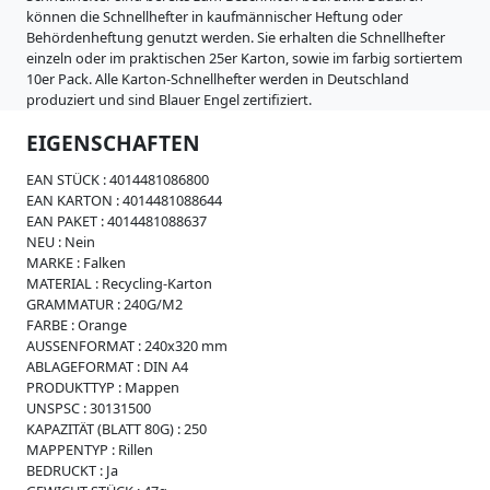
i
können die Schnellhefter in kaufmännischer Heftung oder
s
Behördenheftung genutzt werden. Sie erhalten die Schnellhefter
s
einzeln oder im praktischen 25er Karton, sowie im farbig sortiertem
e
10er Pack. Alle Karton-Schnellhefter werden in Deutschland
W
produziert und sind Blauer Engel zertifiziert.
e
i
EIGENSCHAFTEN
c
h
EAN STÜCK :
4014481086800
p
EAN KARTON :
4014481088644
l
EAN PAKET :
4014481088637
a
NEU :
Nein
s
MARKE :
Falken
t
MATERIAL :
Recycling-Karton
i
GRAMMATUR :
240G/M2
k
FARBE :
Orange
AUSSENFORMAT :
240x320 mm
R
ABLAGEFORMAT :
DIN A4
e
PRODUKTTYP :
Mappen
g
UNSPSC :
30131500
i
KAPAZITÄT (BLATT 80G) :
250
s
MAPPENTYP :
Rillen
t
BEDRUCKT :
Ja
e