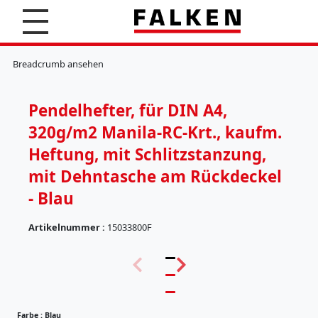
S
u
c
K
h
l
Breadcrumb ansehen
e
e
n
m
m
Pendelhefter, für DIN A4,
b
r
320g/m2 Manila-RC-Krt., kaufm.
e
t
Heftung, mit Schlitzstanzung,
t
mit Dehntasche am Rückdeckel
e
r
- Blau
H
ä
Artikelnummer :
15033800F
n
(
g
5
e
7
r
)
e
g
Farbe :
Blau