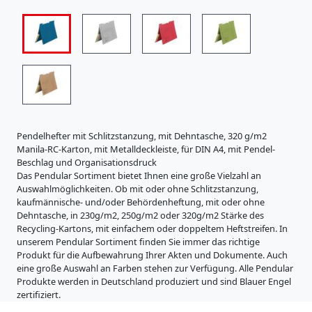
i
s
t
r
a
t
u
r
e
n
Pendelhefter mit Schlitzstanzung, mit Dehntasche, 320 g/m2
K
Manila-RC-Karton, mit Metalldeckleiste, für DIN A4, mit Pendel-
a
Beschlag und Organisationsdruck
r
Das Pendular Sortiment bietet Ihnen eine große Vielzahl an
t
Auswahlmöglichkeiten. Ob mit oder ohne Schlitzstanzung,
o
kaufmännische- und/oder Behördenheftung, mit oder ohne
n
Dehntasche, in 230g/m2, 250g/m2 oder 320g/m2 Stärke des
e
Recycling-Kartons, mit einfachem oder doppeltem Heftstreifen. In
r
unserem Pendular Sortiment finden Sie immer das richtige
z
Produkt für die Aufbewahrung Ihrer Akten und Dokumente. Auch
e
eine große Auswahl an Farben stehen zur Verfügung. Alle Pendular
u
Produkte werden in Deutschland produziert und sind Blauer Engel
g
zertifiziert.
n