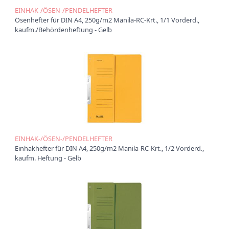
EINHAK-/ÖSEN-/PENDELHEFTER
Ü
Ösenhefter für DIN A4, 250g/m2 Manila-RC-Krt., 1/1 Vorderd.,
b
kaufm./Behördenheftung - Gelb
e
r
u
n
s
P
r
o
d
u
k
EINHAK-/ÖSEN-/PENDELHEFTER
t
Einhakhefter für DIN A4, 250g/m2 Manila-RC-Krt., 1/2 Vorderd.,
e
kaufm. Heftung - Gelb
P
r
o
d
u
k