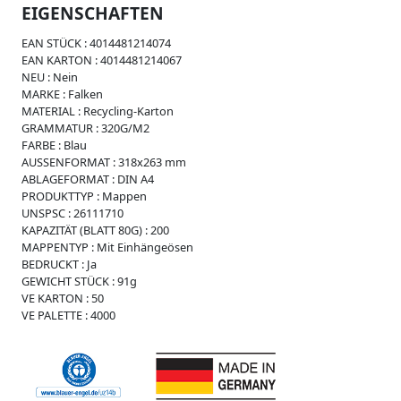
i
EIGENSCHAFTEN
s
s
EAN STÜCK :
4014481214074
e
EAN KARTON :
4014481214067
W
NEU :
Nein
e
MARKE :
Falken
i
MATERIAL :
Recycling-Karton
c
GRAMMATUR :
320G/M2
h
FARBE :
Blau
p
AUSSENFORMAT :
318x263 mm
l
ABLAGEFORMAT :
DIN A4
a
PRODUKTTYP :
Mappen
s
UNSPSC :
26111710
t
KAPAZITÄT (BLATT 80G) :
200
i
MAPPENTYP :
Mit Einhängeösen
k
BEDRUCKT :
Ja
GEWICHT STÜCK :
91g
R
VE KARTON :
50
e
VE PALETTE :
4000
g
i
s
t
e