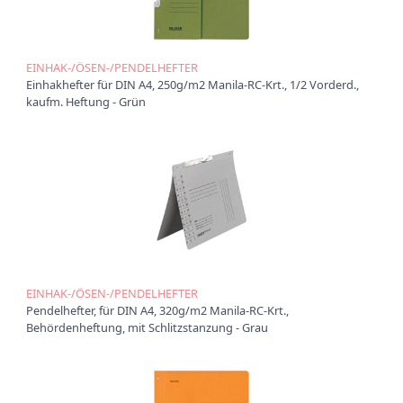
t
i
o
n
EINHAK-/ÖSEN-/PENDELHEFTER
Einhakhefter für DIN A4, 250g/m2 Manila-RC-Krt., 1/2 Vorderd.,
kaufm. Heftung - Grün
EINHAK-/ÖSEN-/PENDELHEFTER
Pendelhefter, für DIN A4, 320g/m2 Manila-RC-Krt.,
Behördenheftung, mit Schlitzstanzung - Grau