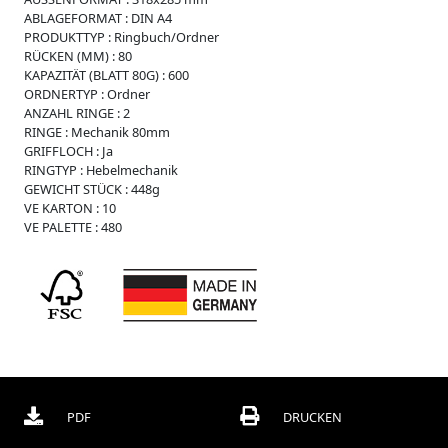
i
ABLAGEFORMAT :
DIN A4
s
PRODUKTTYP :
Ringbuch/Ordner
s
RÜCKEN (MM) :
80
e
KAPAZITÄT (BLATT 80G) :
600
W
ORDNERTYP :
Ordner
e
ANZAHL RINGE :
2
i
RINGE :
Mechanik 80mm
c
GRIFFLOCH :
Ja
h
RINGTYP :
Hebelmechanik
p
GEWICHT STÜCK :
448g
l
VE KARTON :
10
a
VE PALETTE :
480
s
t
i
k
R
e
g
i
s
PDF
DRUCKEN
t
e