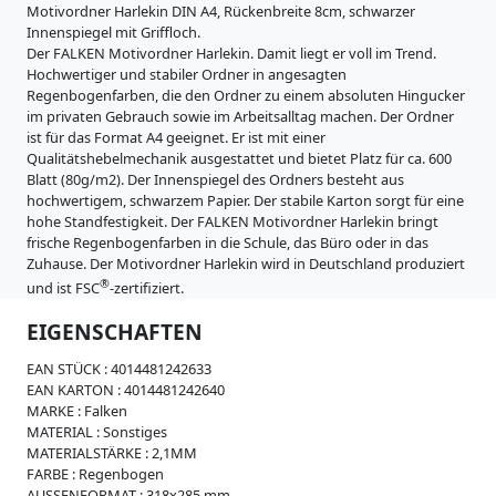
i
Motivordner Harlekin DIN A4, Rückenbreite 8cm, schwarzer
s
Innenspiegel mit Griffloch.
t
Der FALKEN Motivordner Harlekin. Damit liegt er voll im Trend.
r
Hochwertiger und stabiler Ordner in angesagten
a
Regenbogenfarben, die den Ordner zu einem absoluten Hingucker
t
im privaten Gebrauch sowie im Arbeitsalltag machen. Der Ordner
u
ist für das Format A4 geeignet. Er ist mit einer
r
Qualitätshebelmechanik ausgestattet und bietet Platz für ca. 600
e
Blatt (80g/m2). Der Innenspiegel des Ordners besteht aus
n
hochwertigem, schwarzem Papier. Der stabile Karton sorgt für eine
hohe Standfestigkeit. Der FALKEN Motivordner Harlekin bringt
K
frische Regenbogenfarben in die Schule, das Büro oder in das
a
Zuhause. Der Motivordner Harlekin wird in Deutschland produziert
r
t
®
und ist FSC
-zertifiziert.
o
EIGENSCHAFTEN
n
e
EAN STÜCK :
4014481242633
r
EAN KARTON :
4014481242640
z
MARKE :
Falken
e
MATERIAL :
Sonstiges
u
MATERIALSTÄRKE :
2,1MM
g
FARBE :
Regenbogen
n
AUSSENFORMAT :
318x285 mm