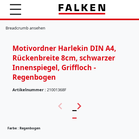
S
u
c
K
h
l
Breadcrumb ansehen
e
e
n
m
m
Motivordner Harlekin DIN A4,
b
r
Rückenbreite 8cm, schwarzer
e
t
Innenspiegel, Griffloch -
t
Regenbogen
e
r
Artikelnummer :
21001368F
H
ä
(
n
5
g
7
e
)
r
e
Farbe :
Regenbogen
g