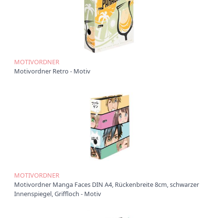
Ü
b
e
r
u
n
MOTIVORDNER
s
Motivordner Retro - Motiv
P
r
o
d
u
k
t
e
P
r
MOTIVORDNER
o
Motivordner Manga Faces DIN A4, Rückenbreite 8cm, schwarzer
d
Innenspiegel, Griffloch - Motiv
u
k