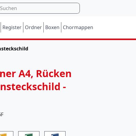
Register
Ordner
Boxen
Chormappen
nsteckschild
M
ner A4, Rücken
o
nsteckschild -
m
e
n
6F
t
a