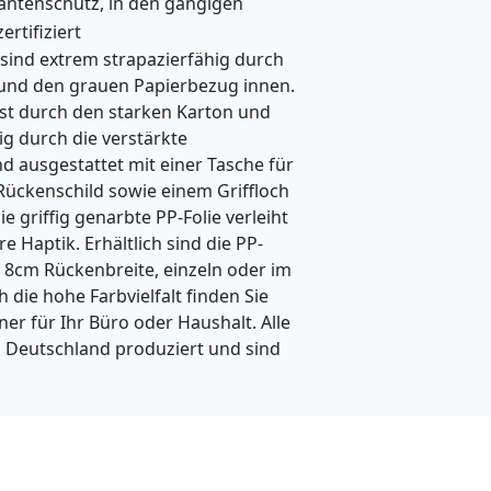
antenschutz, in den gängigen
i
zertifiziert
 sind extrem strapazierfähig durch
n
 und den grauen Papierbezug innen.
e
est durch den starken Karton und
-
g durch die verstärkte
 ausgestattet mit einer Tasche für
H
Rückenschild sowie einem Griffloch
ä
ie griffig genarbte PP-Folie verleiht
 Haptik. Erhältlich sind die PP-
n
 8cm Rückenbreite, einzeln oder im
d
 die hohe Farbvielfalt finden Sie
l
r für Ihr Büro oder Haushalt. Alle
 Deutschland produziert und sind
e
r
d
i