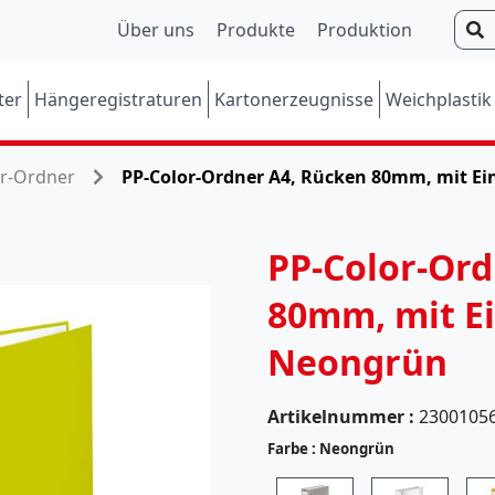
S
Über uns
Produkte
Produktion
u
c
ter
Hängeregistraturen
Kartonerzeugnisse
Weichplastik
h
e
n
or-Ordner
PP-Color-Ordner A4, Rücken 80mm, mit Ei
PP-Color-Ord
80mm, mit Ei
Neongrün
Artikelnummer :
2300105
Farbe :
Neongrün
(
5