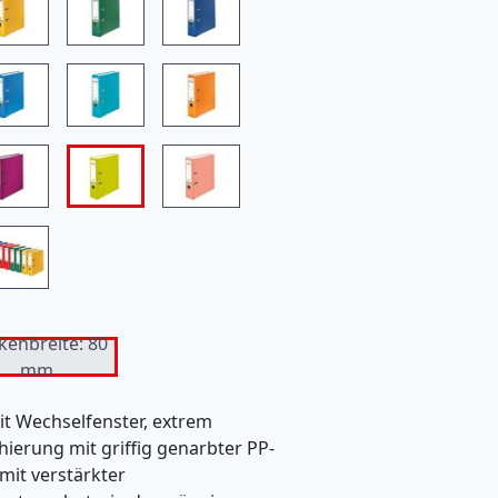
n
b
i
e
t
e
t
k
e
i
kenbreite: 80
mm
n
O
mit Wechselfenster, extrem
hierung mit griffig genarbter PP-
n
 mit verstärkter
l