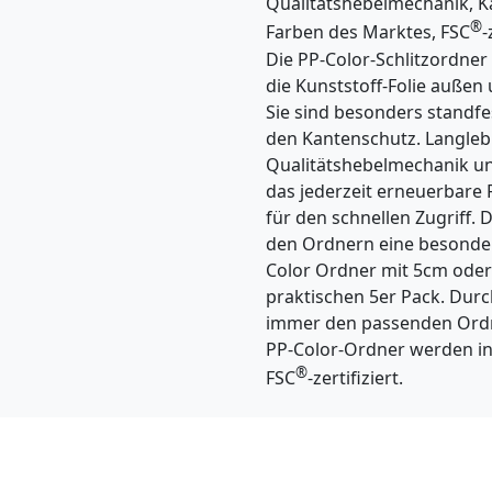
Qualitätshebelmechanik, K
®
Farben des Marktes, FSC
-
Die PP-Color-Schlitzordner
die Kunststoff-Folie außen
Sie sind besonders standf
den Kantenschutz. Langlebi
Qualitätshebelmechanik und
das jederzeit erneuerbare 
für den schnellen Zugriff. D
den Ordnern eine besondere
Color Ordner mit 5cm oder
praktischen 5er Pack. Durch
immer den passenden Ordne
PP-Color-Ordner werden in
®
FSC
-zertifiziert.