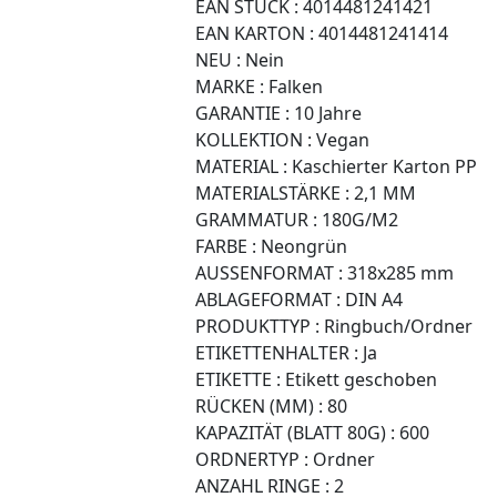
EAN STÜCK :
4014481241421
EAN KARTON :
4014481241414
NEU :
Nein
MARKE :
Falken
GARANTIE :
10 Jahre
KOLLEKTION :
Vegan
MATERIAL :
Kaschierter Karton PP
MATERIALSTÄRKE :
2,1 MM
GRAMMATUR :
180G/M2
FARBE :
Neongrün
AUSSENFORMAT :
318x285 mm
ABLAGEFORMAT :
DIN A4
PRODUKTTYP :
Ringbuch/Ordner
ETIKETTENHALTER :
Ja
ETIKETTE :
Etikett geschoben
RÜCKEN (MM) :
80
KAPAZITÄT (BLATT 80G) :
600
ORDNERTYP :
Ordner
ANZAHL RINGE :
2