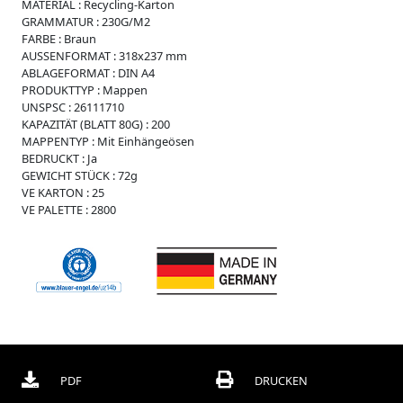
i
MATERIAL :
Recycling-Karton
s
GRAMMATUR :
230G/M2
s
FARBE :
Braun
e
AUSSENFORMAT :
318x237 mm
ABLAGEFORMAT :
DIN A4
W
PRODUKTTYP :
Mappen
e
UNSPSC :
26111710
i
KAPAZITÄT (BLATT 80G) :
200
c
MAPPENTYP :
Mit Einhängeösen
h
BEDRUCKT :
Ja
p
GEWICHT STÜCK :
72g
l
VE KARTON :
25
a
VE PALETTE :
2800
s
t
i
k
R
e
g
i
s
t
PDF
DRUCKEN
e