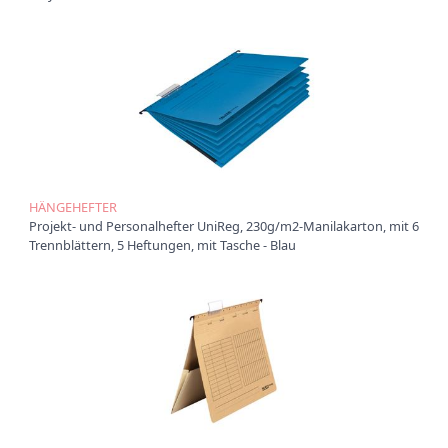
t
i
o
n
HÄNGEHEFTER
Projekt- und Personalhefter UniReg, 230g/m2-Manilakarton, mit 6
Trennblättern, 5 Heftungen, mit Tasche - Blau