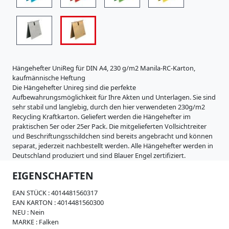
i
s
t
r
a
t
u
Hängehefter UniReg für DIN A4, 230 g/m2 Manila-RC-Karton,
r
kaufmännische Heftung
e
Die Hängehefter Unireg sind die perfekte
n
Aufbewahrungsmöglichkeit für Ihre Akten und Unterlagen. Sie sind
K
sehr stabil und langlebig, durch den hier verwendeten 230g/m2
a
Recycling Kraftkarton. Geliefert werden die Hängehefter im
r
praktischen 5er oder 25er Pack. Die mitgelieferten Vollsichtreiter
t
und Beschriftungsschildchen sind bereits angebracht und können
o
separat, jederzeit nachbestellt werden. Alle Hängehefter werden in
n
Deutschland produziert und sind Blauer Engel zertifiziert.
e
r
EIGENSCHAFTEN
z
e
EAN STÜCK :
4014481560317
u
EAN KARTON :
4014481560300
g
NEU :
Nein
n
MARKE :
Falken