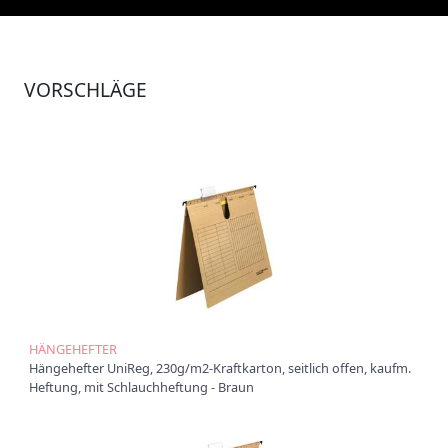
r
O
r
d
VORSCHLÄGE
n
e
r
B
o
x
e
n
C
h
o
r
m
HÄNGEHEFTER
a
Hängehefter UniReg, 230g/m2-Kraftkarton, seitlich offen, kaufm.
p
Heftung, mit Schlauchheftung - Braun
p
e
n