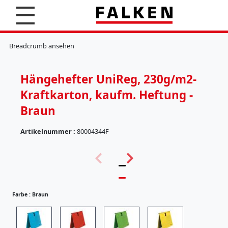
S
u
c
K
h
l
Breadcrumb ansehen
e
e
n
m
m
Hängehefter UniReg, 230g/m2-
b
r
Kraftkarton, kaufm. Heftung -
e
t
Braun
t
e
Artikelnummer :
80004344F
r
(
H
5
ä
7
n
)
g
e
Farbe :
Braun
r
e
g