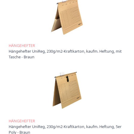
Ü
b
e
r
u
n
s
HÄNGEHEFTER
Hängehefter UniReg, 230g/m2-Kraftkarton, kaufm. Heftung, mit
P
Tasche - Braun
r
o
d
u
k
t
e
P
r
o
d
HÄNGEHEFTER
u
Hängehefter UniReg, 230g/m2-Kraftkarton, kaufm. Heftung, 5er
k
Poly - Braun