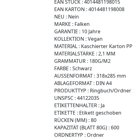
EAN STÜCK :
4014481198015
EAN KARTON :
4014481198008
NEU :
Nein
MARKE :
Falken
GARANTIE :
10 Jahre
KOLLEKTION :
Vegan
MATERIAL :
Kaschierter Karton PP
MATERIALSTÄRKE :
2,1 MM
GRAMMATUR :
180G/M2
FARBE :
Schwarz
AUSSENFORMAT :
318x285 mm
ABLAGEFORMAT :
DIN A4
PRODUKTTYP :
Ringbuch/Ordner
UNSPSC :
44122035
ETIKETTENHALTER :
Ja
ETIKETTE :
Etikett geschoben
RÜCKEN (MM) :
80
KAPAZITÄT (BLATT 80G) :
600
ORDNERTYP :
Ordner