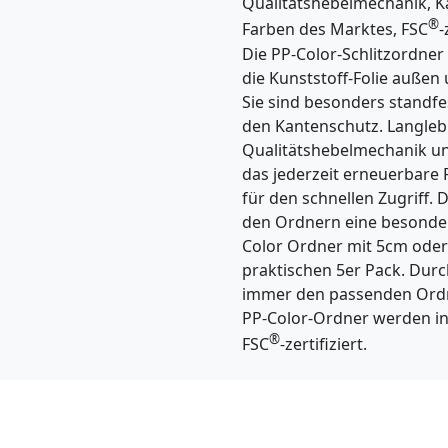
Qualitätshebelmechanik, K
®
Farben des Marktes, FSC
-
Die PP-Color-Schlitzordner
die Kunststoff-Folie außen
Sie sind besonders standf
den Kantenschutz. Langlebi
Qualitätshebelmechanik und
das jederzeit erneuerbare 
für den schnellen Zugriff. D
den Ordnern eine besondere
Color Ordner mit 5cm oder
praktischen 5er Pack. Durch
immer den passenden Ordne
PP-Color-Ordner werden in
®
FSC
-zertifiziert.