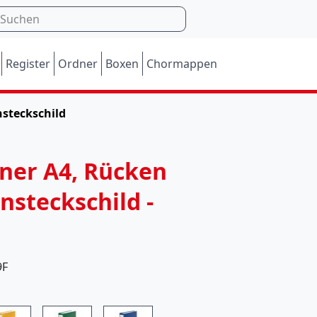
Register
Ordner
Boxen
Chormappen
nsteckschild
M
ner A4, Rücken
o
nsteckschild -
m
e
n
9F
t
a