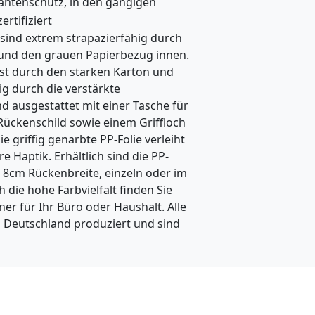
antenschutz, in den gängigen
i
zertifiziert
 sind extrem strapazierfähig durch
n
 und den grauen Papierbezug innen.
e
est durch den starken Karton und
-
g durch die verstärkte
 ausgestattet mit einer Tasche für
H
Rückenschild sowie einem Griffloch
ä
ie griffig genarbte PP-Folie verleiht
 Haptik. Erhältlich sind die PP-
n
 8cm Rückenbreite, einzeln oder im
d
 die hohe Farbvielfalt finden Sie
l
r für Ihr Büro oder Haushalt. Alle
 Deutschland produziert und sind
e
r
d
i