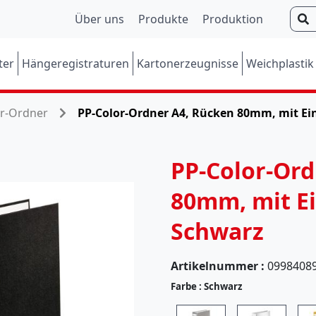
S
Über uns
Produkte
Produktion
u
c
ter
Hängeregistraturen
Kartonerzeugnisse
Weichplastik
h
e
n
or-Ordner
PP-Color-Ordner A4, Rücken 80mm, mit Ei
PP-Color-Ord
80mm, mit Ei
Schwarz
Artikelnummer :
0998408
Farbe :
Schwarz
(
5