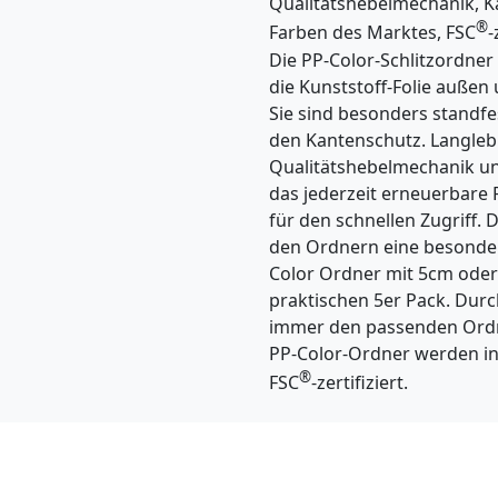
Qualitätshebelmechanik, K
®
Farben des Marktes, FSC
-
Die PP-Color-Schlitzordner
die Kunststoff-Folie außen
Sie sind besonders standf
den Kantenschutz. Langlebi
Qualitätshebelmechanik und
das jederzeit erneuerbare 
für den schnellen Zugriff. D
den Ordnern eine besondere
Color Ordner mit 5cm oder
praktischen 5er Pack. Durch
immer den passenden Ordne
PP-Color-Ordner werden in
®
FSC
-zertifiziert.