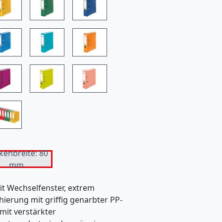
n
b
i
e
t
e
t
k
e
i
kenbreite: 80
mm
n
O
mit Wechselfenster, extrem
hierung mit griffig genarbter PP-
n
 mit verstärkter
l