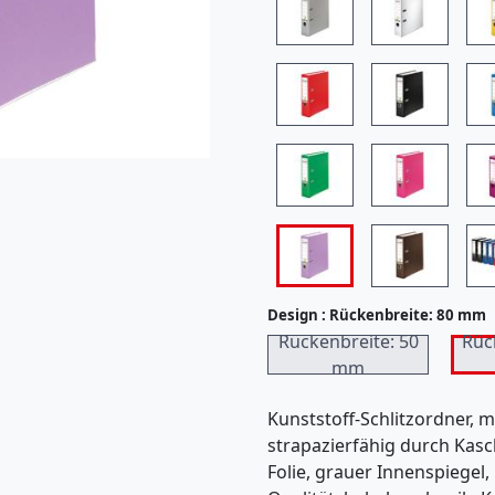
7
)
Design :
Rückenbreite: 80 mm
Rückenbreite: 50
Rüc
mm
Kunststoff-Schlitzordner, 
strapazierfähig durch Kasc
Folie, grauer Innenspiegel,