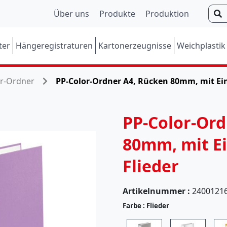
S
Über uns
Produkte
Produktion
u
c
ter
Hängeregistraturen
Kartonerzeugnisse
Weichplastik
h
e
n
or-Ordner
PP-Color-Ordner A4, Rücken 80mm, mit Ei
PP-Color-Ord
80mm, mit Ei
Flieder
Artikelnummer :
2400121
Farbe :
Flieder
(
5