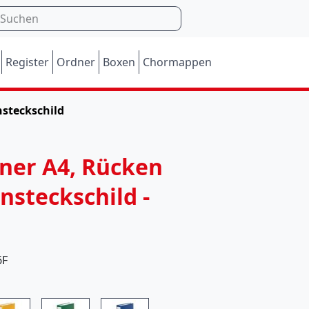
Register
Ordner
Boxen
Chormappen
nsteckschild
M
ner A4, Rücken
o
nsteckschild -
m
e
n
6F
t
a