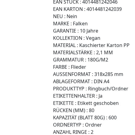
EAN STÜCK :
4014481242046
EAN KARTON :
4014481242039
NEU :
Nein
MARKE :
Falken
GARANTIE :
10 Jahre
KOLLEKTION :
Vegan
MATERIAL :
Kaschierter Karton PP
MATERIALSTÄRKE :
2,1 MM
GRAMMATUR :
180G/M2
FARBE :
Flieder
AUSSENFORMAT :
318x285 mm
ABLAGEFORMAT :
DIN A4
PRODUKTTYP :
Ringbuch/Ordner
ETIKETTENHALTER :
Ja
ETIKETTE :
Etikett geschoben
RÜCKEN (MM) :
80
KAPAZITÄT (BLATT 80G) :
600
ORDNERTYP :
Ordner
ANZAHL RINGE :
2