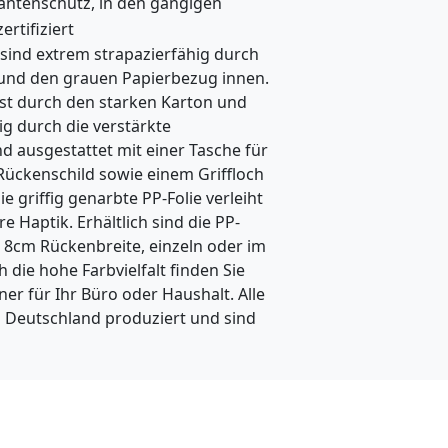
antenschutz, in den gängigen
i
zertifiziert
 sind extrem strapazierfähig durch
n
 und den grauen Papierbezug innen.
e
est durch den starken Karton und
-
g durch die verstärkte
 ausgestattet mit einer Tasche für
H
Rückenschild sowie einem Griffloch
ä
ie griffig genarbte PP-Folie verleiht
 Haptik. Erhältlich sind die PP-
n
 8cm Rückenbreite, einzeln oder im
d
 die hohe Farbvielfalt finden Sie
l
r für Ihr Büro oder Haushalt. Alle
 Deutschland produziert und sind
e
r
d
i