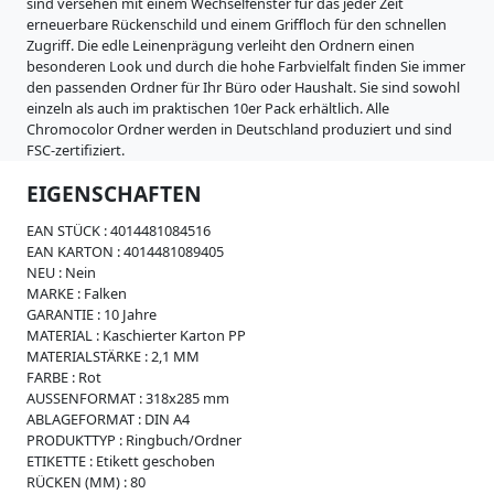
i
sind versehen mit einem Wechselfenster für das jeder Zeit
s
erneuerbare Rückenschild und einem Griffloch für den schnellen
s
Zugriff. Die edle Leinenprägung verleiht den Ordnern einen
e
besonderen Look und durch die hohe Farbvielfalt finden Sie immer
den passenden Ordner für Ihr Büro oder Haushalt. Sie sind sowohl
W
einzeln als auch im praktischen 10er Pack erhältlich. Alle
e
Chromocolor Ordner werden in Deutschland produziert und sind
i
FSC-zertifiziert.
c
h
EIGENSCHAFTEN
p
l
EAN STÜCK :
4014481084516
a
EAN KARTON :
4014481089405
s
NEU :
Nein
t
MARKE :
Falken
i
GARANTIE :
10 Jahre
k
MATERIAL :
Kaschierter Karton PP
MATERIALSTÄRKE :
2,1 MM
R
FARBE :
Rot
e
AUSSENFORMAT :
318x285 mm
g
ABLAGEFORMAT :
DIN A4
i
PRODUKTTYP :
Ringbuch/Ordner
s
ETIKETTE :
Etikett geschoben
t
RÜCKEN (MM) :
80
e