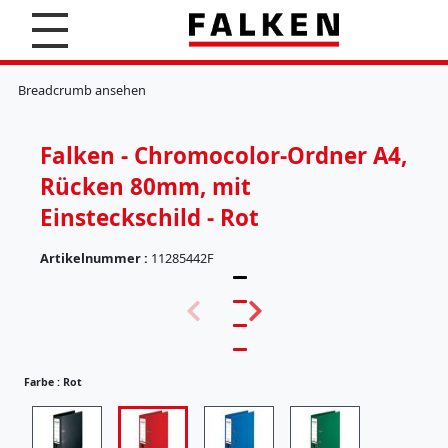
S
u
c
K
h
l
Breadcrumb ansehen
e
e
n
m
m
Falken - Chromocolor-Ordner A4,
b
r
Rücken 80mm, mit
e
t
Einsteckschild - Rot
t
e
Artikelnummer :
11285442F
r
(
H
5
ä
7
n
)
g
e
Farbe :
Rot
r
e
g