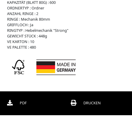
KAPAZITÄT (BLATT 80G) :
600
r
ORDNERTYP :
Ordner
O
ANZAHL RINGE :
2
r
RINGE :
Mechanik 80mm
d
GRIFFLOCH :
Ja
n
RINGTYP :
Hebelmechanik "Strong"
e
GEWICHT STÜCK :
448g
r
VE KARTON :
10
VE PALETTE :
480
B
o
x
e
n
C
h
o
r
m
PDF
DRUCKEN
a
p
p
e
n