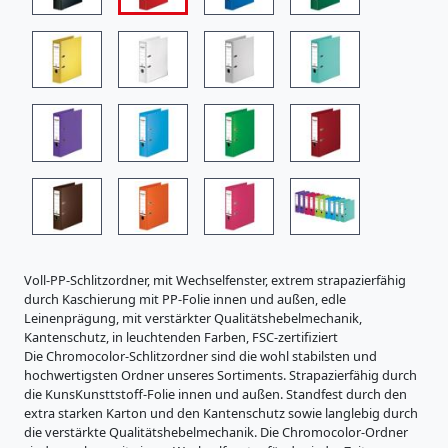
i
s
t
r
a
t
u
r
e
n
K
a
r
t
o
Voll-PP-Schlitzordner, mit Wechselfenster, extrem strapazierfähig
n
durch Kaschierung mit PP-Folie innen und außen, edle
e
Leinenprägung, mit verstärkter Qualitätshebelmechanik,
r
Kantenschutz, in leuchtenden Farben, FSC-zertifiziert
z
Die Chromocolor-Schlitzordner sind die wohl stabilsten und
e
hochwertigsten Ordner unseres Sortiments. Strapazierfähig durch
u
die KunsKunsttstoff-Folie innen und außen. Standfest durch den
g
extra starken Karton und den Kantenschutz sowie langlebig durch
n
die verstärkte Qualitätshebelmechanik. Die Chromocolor-Ordner