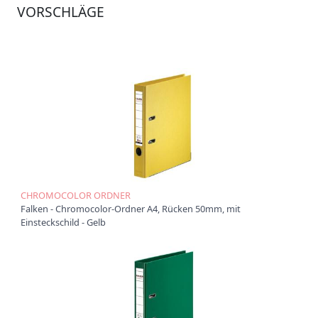
VORSCHLÄGE
Ü
b
e
r
u
n
s
P
r
o
d
u
k
CHROMOCOLOR ORDNER
t
Falken - Chromocolor-Ordner A4, Rücken 50mm, mit
e
Einsteckschild - Gelb
P
r
o
d
u
k