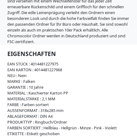
i
sind versehen mit einem Wechselfenster für das jeder Zeit
s
erneuerbare Rückenschild und einem Griffloch für den schnellen
s
Zugriff. Die edle Leinenprägung verleiht den Ordnern einen
e
besonderen Look und durch die hohe Farbvielfalt finden Sie immer
den passenden Ordner für Ihr Büro oder Haushalt. Sie sind sowohl
W
einzeln als auch im praktischen 10er Pack erhältlich. Alle
e
Chromocolor Ordner werden in Deutschland produziert und sind
i
FSC-zertifiziert.
c
h
EIGENSCHAFTEN
p
l
EAN STÜCK :
4014481227975
a
EAN KARTON :
4014481227968
s
NEU :
Nein
t
MARKE :
Falken
i
GARANTIE :
10 Jahre
k
MATERIAL :
Kaschierter Karton PP
MATERIALSTÄRKE :
2,1 MM
R
FARBE :
Farben sortiert
e
AUSSENFORMAT :
318x285 mm
g
ABLAGEFORMAT :
DIN A4
i
PRODUKTTYP :
Ringbuch/Ordner
s
FARBEN SORTIERT :
Hellblau - Hellgrün - Minze - Pink - Violett
t
ETIKETTE :
Etikett geschoben
e