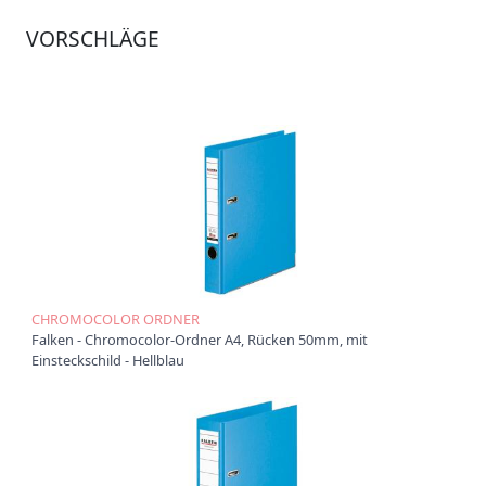
Ü
VORSCHLÄGE
b
e
r
u
n
s
P
r
o
d
u
k
t
CHROMOCOLOR ORDNER
e
Falken - Chromocolor-Ordner A4, Rücken 50mm, mit
Einsteckschild - Hellblau
P
r
o
d
u
k