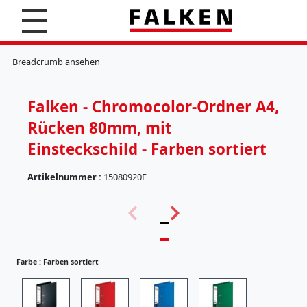
S
u
c
K
h
l
Breadcrumb ansehen
e
e
n
m
m
Falken - Chromocolor-Ordner A4,
b
r
Rücken 80mm, mit
e
t
Einsteckschild - Farben sortiert
t
e
Artikelnummer :
15080920F
r
(
H
5
ä
7
n
)
g
e
Farbe :
Farben sortiert
r
e
g