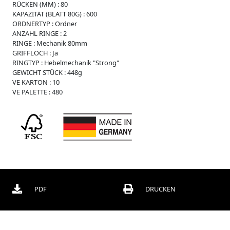
RÜCKEN (MM) :
80
r
KAPAZITÄT (BLATT 80G) :
600
O
ORDNERTYP :
Ordner
r
ANZAHL RINGE :
2
d
RINGE :
Mechanik 80mm
n
GRIFFLOCH :
Ja
e
RINGTYP :
Hebelmechanik "Strong"
r
GEWICHT STÜCK :
448g
VE KARTON :
10
B
VE PALETTE :
480
o
x
e
n
C
h
o
r
m
a
PDF
DRUCKEN
p
p
e
n