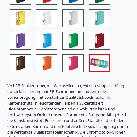
i
s
t
r
a
t
u
r
e
n
K
a
r
t
o
Voll-PP-Schlitzordner, mit Wechselfenster, extrem strapazierfähig
n
durch Kaschierung mit PP-Folie innen und außen, edle
e
Leinenprägung, mit verstärkter Qualitätshebelmechanik,
r
Kantenschutz, in leuchtenden Farben, FSC-zertifiziert
z
Die Chromocolor-Schlitzordner sind die wohl stabilsten und
e
hochwertigsten Ordner unseres Sortiments. Strapazierfähig durch
u
die KunsKunsttstoff-Folie innen und außen. Standfest durch den
g
extra starken Karton und den Kantenschutz sowie langlebig durch
n
die verstärkte Qualitätshebelmechanik. Die Chromocolor-Ordner