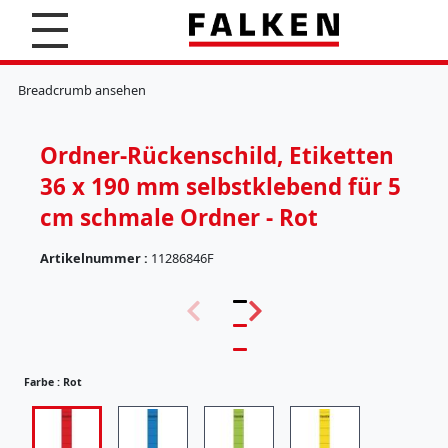
S
u
c
K
h
l
Breadcrumb ansehen
e
e
n
m
m
Ordner-Rückenschild, Etiketten
b
r
36 x 190 mm selbstklebend für 5
e
t
cm schmale Ordner - Rot
t
e
Artikelnummer :
11286846F
r
(
H
5
ä
7
n
)
g
e
Farbe :
Rot
r
e
g