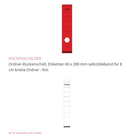
Ü
b
e
r
u
n
s
P
r
RÜCKENSCHILDER
o
Ordner-Rückenschild, Etiketten 60 x 290 mm selbstklebend für 8
d
cm breite Ordner - Rot
u
k
t
e
P
r
o
d
u
k
RÜCKENSCHILDER