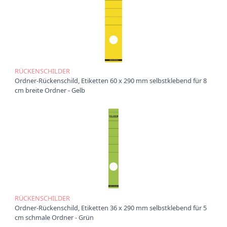
r
O
r
d
n
e
r
RÜCKENSCHILDER
Ordner-Rückenschild, Etiketten 60 x 290 mm selbstklebend für 8
B
cm breite Ordner - Gelb
o
x
e
n
C
h
o
r
m
a
p
RÜCKENSCHILDER
p
Ordner-Rückenschild, Etiketten 36 x 290 mm selbstklebend für 5
e
cm schmale Ordner - Grün
n