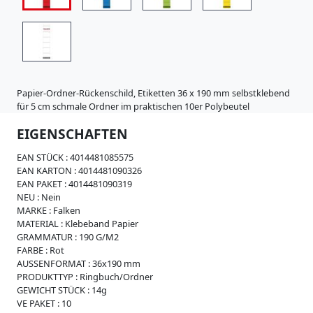
i
s
t
r
a
t
u
Papier-Ordner-Rückenschild, Etiketten 36 x 190 mm selbstklebend
r
für 5 cm schmale Ordner im praktischen 10er Polybeutel
e
n
EIGENSCHAFTEN
K
a
EAN STÜCK :
4014481085575
r
EAN KARTON :
4014481090326
t
EAN PAKET :
4014481090319
o
NEU :
Nein
n
MARKE :
Falken
e
MATERIAL :
Klebeband Papier
r
GRAMMATUR :
190 G/M2
z
FARBE :
Rot
e
AUSSENFORMAT :
36x190 mm
u
PRODUKTTYP :
Ringbuch/Ordner
g
GEWICHT STÜCK :
14g
n
VE PAKET :
10