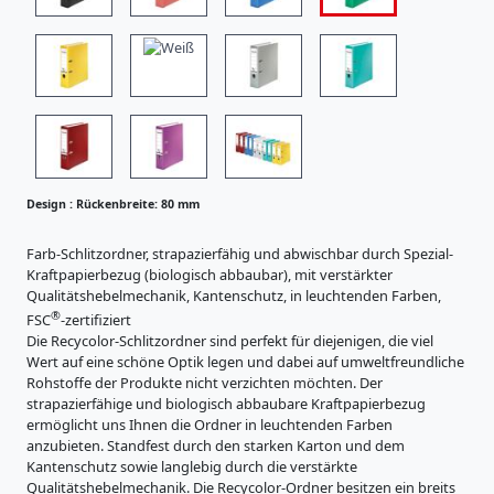
i
s
R
t
ü
r
c
a
R
t
k
ü
u
e
c
r
n
e
k
b
n
e
Design :
Rückenbreite: 80 mm
r
K
n
e
a
b
Farb-Schlitzordner, strapazierfähig und abwischbar durch Spezial-
r
i
Kraftpapierbezug (biologisch abbaubar), mit verstärkter
r
t
t
Qualitätshebelmechanik, Kantenschutz, in leuchtenden Farben,
e
o
®
e
FSC
-zertifiziert
n
i
Die Recycolor-Schlitzordner sind perfekt für diejenigen, die viel
:
e
t
Wert auf eine schöne Optik legen und dabei auf umweltfreundliche
r
5
e
Rohstoffe der Produkte nicht verzichten möchten. Der
z
0
strapazierfähige und biologisch abbaubare Kraftpapierbezug
:
e
m
ermöglicht uns Ihnen die Ordner in leuchtenden Farben
u
8
anzubieten. Standfest durch den starken Karton und dem
m
g
0
Kantenschutz sowie langlebig durch die verstärkte
n
Qualitätshebelmechanik. Die Recycolor-Ordner besitzen ein breits
m