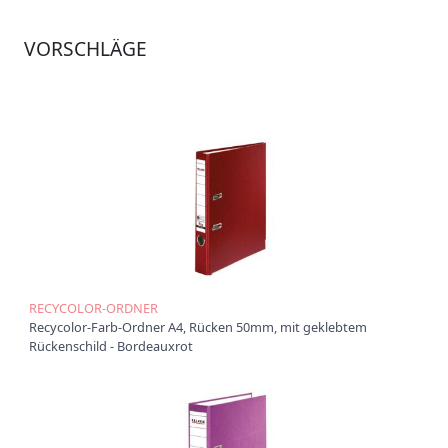
Ü
VORSCHLÄGE
b
e
r
u
n
s
P
r
o
d
u
k
t
e
RECYCOLOR-ORDNER
Recycolor-Farb-Ordner A4, Rücken 50mm, mit geklebtem
P
Rückenschild - Bordeauxrot
r
o
d
u
k