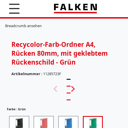
S
u
c
K
h
l
Breadcrumb ansehen
e
e
n
m
m
Recycolor-Farb-Ordner A4,
b
r
Rücken 80mm, mit geklebtem
e
t
Rückenschild - Grün
t
e
Artikelnummer :
11285723F
r
(
H
5
ä
7
n
)
g
e
Farbe :
Grün
r
e
g