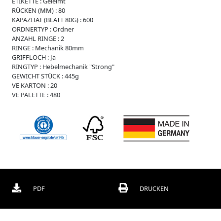
ETIKETTE :
Geleimt
r
RÜCKEN (MM) :
80
O
KAPAZITÄT (BLATT 80G) :
600
r
ORDNERTYP :
Ordner
d
ANZAHL RINGE :
2
n
RINGE :
Mechanik 80mm
e
GRIFFLOCH :
Ja
r
RINGTYP :
Hebelmechanik "Strong"
GEWICHT STÜCK :
445g
B
VE KARTON :
20
o
VE PALETTE :
480
x
e
n
C
h
o
r
m
a
p
PDF
DRUCKEN
p
e
n