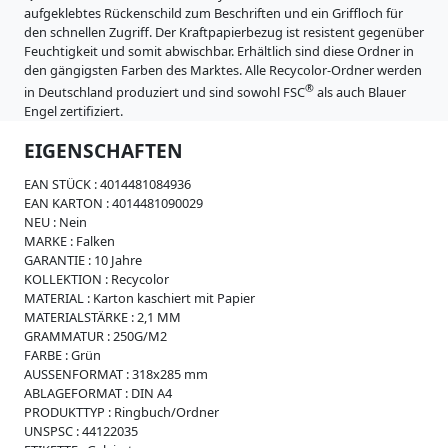
i
aufgeklebtes Rückenschild zum Beschriften und ein Griffloch für
m
s
den schnellen Zugriff. Der Kraftpapierbezug ist resistent gegenüber
s
Feuchtigkeit und somit abwischbar. Erhältlich sind diese Ordner in
e
den gängigsten Farben des Marktes. Alle Recycolor-Ordner werden
W
®
in Deutschland produziert und sind sowohl FSC
als auch Blauer
e
Engel zertifiziert.
i
c
EIGENSCHAFTEN
h
p
EAN STÜCK :
4014481084936
l
EAN KARTON :
4014481090029
a
NEU :
Nein
s
MARKE :
Falken
t
GARANTIE :
10 Jahre
i
KOLLEKTION :
Recycolor
k
MATERIAL :
Karton kaschiert mit Papier
MATERIALSTÄRKE :
2,1 MM
R
GRAMMATUR :
250G/M2
e
FARBE :
Grün
g
AUSSENFORMAT :
318x285 mm
i
ABLAGEFORMAT :
DIN A4
s
PRODUKTTYP :
Ringbuch/Ordner
t
UNSPSC :
44122035
e