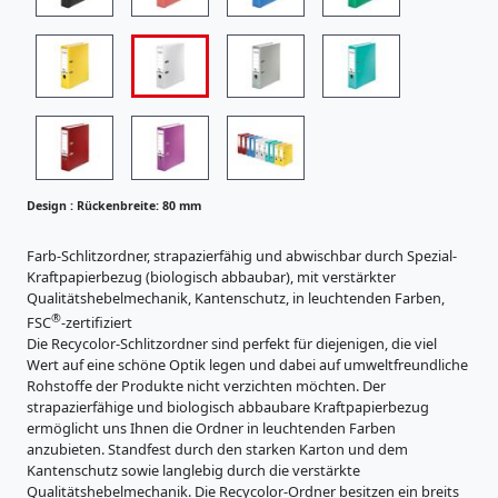
i
s
R
t
ü
r
c
a
R
t
k
ü
u
e
c
r
n
e
k
b
n
e
Design :
Rückenbreite: 80 mm
r
K
n
e
a
b
Farb-Schlitzordner, strapazierfähig und abwischbar durch Spezial-
r
i
Kraftpapierbezug (biologisch abbaubar), mit verstärkter
r
t
t
Qualitätshebelmechanik, Kantenschutz, in leuchtenden Farben,
e
o
®
e
FSC
-zertifiziert
n
i
Die Recycolor-Schlitzordner sind perfekt für diejenigen, die viel
:
e
t
Wert auf eine schöne Optik legen und dabei auf umweltfreundliche
r
5
e
Rohstoffe der Produkte nicht verzichten möchten. Der
z
0
strapazierfähige und biologisch abbaubare Kraftpapierbezug
:
e
m
ermöglicht uns Ihnen die Ordner in leuchtenden Farben
u
8
anzubieten. Standfest durch den starken Karton und dem
m
g
0
Kantenschutz sowie langlebig durch die verstärkte
n
Qualitätshebelmechanik. Die Recycolor-Ordner besitzen ein breits
m