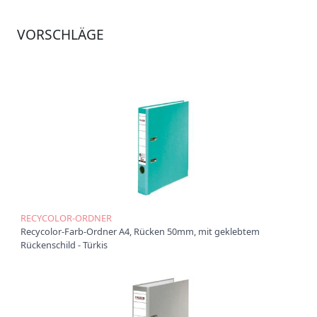
Ü
VORSCHLÄGE
b
e
r
u
n
s
P
r
o
d
u
k
t
e
RECYCOLOR-ORDNER
Recycolor-Farb-Ordner A4, Rücken 50mm, mit geklebtem
P
Rückenschild - Türkis
r
o
d
u
k