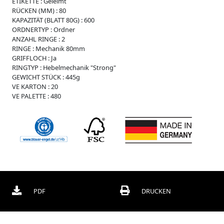
ETIKETTE :
Geleimt
r
RÜCKEN (MM) :
80
O
KAPAZITÄT (BLATT 80G) :
600
r
ORDNERTYP :
Ordner
d
ANZAHL RINGE :
2
n
RINGE :
Mechanik 80mm
e
GRIFFLOCH :
Ja
r
RINGTYP :
Hebelmechanik "Strong"
GEWICHT STÜCK :
445g
B
VE KARTON :
20
o
VE PALETTE :
480
x
e
n
C
h
o
r
m
a
p
PDF
DRUCKEN
p
e
n