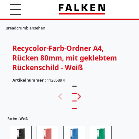
S
u
c
K
h
l
Breadcrumb ansehen
e
e
n
m
m
Recycolor-Farb-Ordner A4,
b
r
Rücken 80mm, mit geklebtem
e
t
Rückenschild - Weiß
t
e
Artikelnummer :
11285897F
r
(
H
5
ä
7
n
)
g
e
Farbe :
Weiß
r
e
g