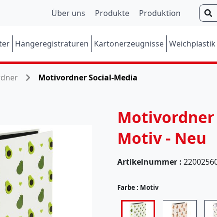
S
Über uns
Produkte
Produktion
u
c
ter
Hängeregistraturen
Kartonerzeugnisse
Weichplastik
h
e
n
rdner
Motivordner Social-Media
Motivordner 
Motiv - Neu
Artikelnummer :
2200256
(
Farbe :
Motiv
5
7
)