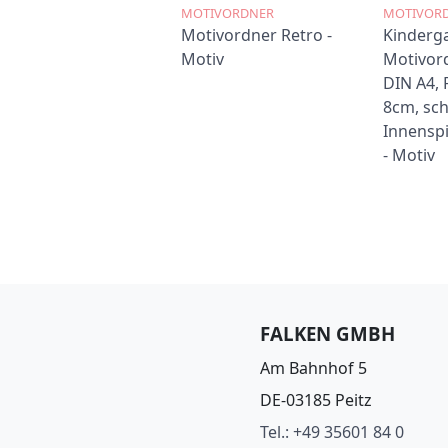
MOTIVORDNER
MOTIVOR
Motivordner Retro -
Kinderga
Motiv
Motivor
DIN A4, 
8cm, sc
Innenspi
- Motiv
FALKEN GMBH
Am Bahnhof 5
DE-03185 Peitz
Tel.: +49 35601 84 0