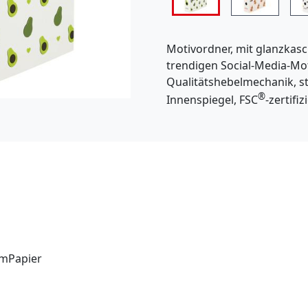
Motivordner, mit glanzkas
trendigen Social-Media-Mot
Qualitätshebelmechanik, st
®
Innenspiegel, FSC
-zertifiz
emPapier