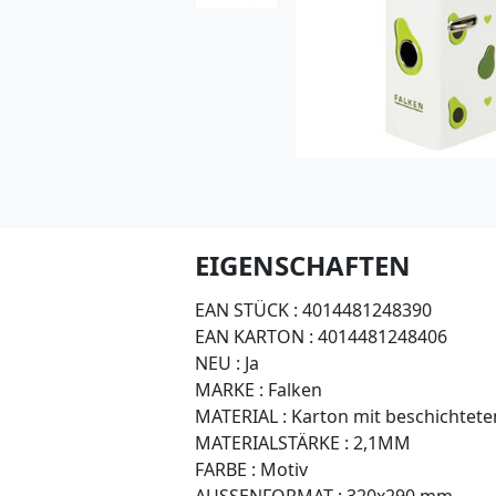
EIGENSCHAFTEN
EAN STÜCK :
4014481248390
EAN KARTON :
4014481248406
NEU :
Ja
MARKE :
Falken
MATERIAL :
Karton mit beschichtet
MATERIALSTÄRKE :
2,1MM
FARBE :
Motiv
AUSSENFORMAT :
320x290 mm