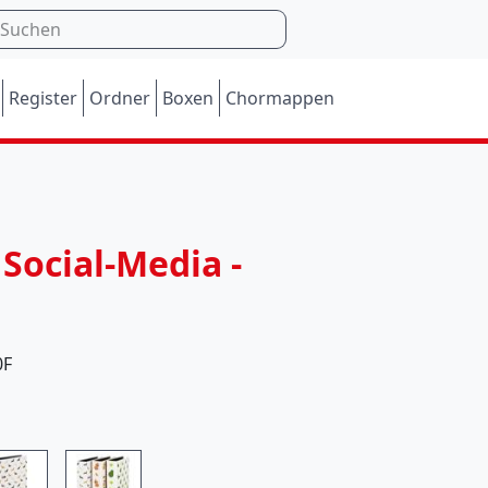
Register
Ordner
Boxen
Chormappen
M
Social-Media -
o
m
e
0F
n
t
a