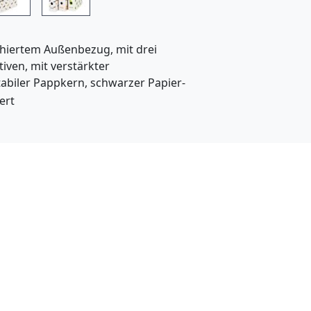
n
b
chiertem Außenbezug, mit drei
i
iven, mit verstärkter
e
abiler Pappkern, schwarzer Papier-
t
iert
e
t
k
e
i
n
O
n
l