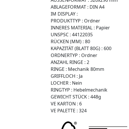
ABLAGEFORMAT :
DIN A4
IM DISPLAY :
PRODUKTTYP :
Ordner
INNERES MATERIAL :
Papier
UNSPSC :
44122035
RÜCKEN (MM) :
80
KAPAZITÄT (BLATT 80G) :
600
ORDNERTYP :
Ordner
ANZAHL RINGE :
2
RINGE :
Mechanik 80mm
GRIFFLOCH :
Ja
LOCHER :
Nein
RINGTYP :
Hebelmechanik
GEWICHT STÜCK :
448g
VE KARTON :
6
VE PALETTE :
324