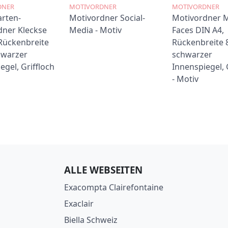
DNER
MOTIVORDNER
MOTIVORDNER
rten-
Motivordner Social-
Motivordner 
dner Kleckse
Media - Motiv
Faces DIN A4,
Rückenbreite
Rückenbreite 
hwarzer
schwarzer
egel, Griffloch
Innenspiegel, 
- Motiv
ALLE WEBSEITEN
Exacompta Clairefontaine
Exaclair
Biella Schweiz