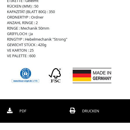
ETIKETTE :
Geleimt
r
RÜCKEN (MM) :
50
O
KAPAZITÄT (BLATT 80G) :
350
r
ORDNERTYP :
Ordner
d
ANZAHL RINGE :
2
n
RINGE :
Mechanik 50mm
e
GRIFFLOCH :
Ja
r
RINGTYP :
Hebelmechanik "Strong"
GEWICHT STÜCK :
420g
B
VE KARTON :
25
o
VE PALETTE :
600
x
e
n
C
h
o
r
m
a
p
PDF
DRUCKEN
p
e
n