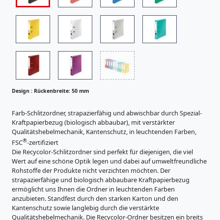
i
s
R
t
ü
r
c
a
R
t
k
ü
u
e
c
r
n
e
k
b
n
e
Design :
Rückenbreite: 50 mm
r
K
n
e
a
b
Farb-Schlitzordner, strapazierfähig und abwischbar durch Spezial-
r
i
Kraftpapierbezug (biologisch abbaubar), mit verstärkter
r
t
t
Qualitätshebelmechanik, Kantenschutz, in leuchtenden Farben,
e
o
®
e
FSC
-zertifiziert
n
i
Die Recycolor-Schlitzordner sind perfekt für diejenigen, die viel
:
e
t
Wert auf eine schöne Optik legen und dabei auf umweltfreundliche
r
5
e
Rohstoffe der Produkte nicht verzichten möchten. Der
z
0
strapazierfähige und biologisch abbaubare Kraftpapierbezug
:
e
m
ermöglicht uns Ihnen die Ordner in leuchtenden Farben
u
8
anzubieten. Standfest durch den starken Karton und den
m
g
0
Kantenschutz sowie langlebig durch die verstärkte
n
Qualitätshebelmechanik. Die Recycolor-Ordner besitzen ein breits
m