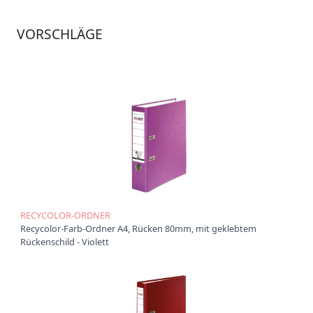
Ü
VORSCHLÄGE
b
e
r
u
n
s
P
r
o
d
u
k
t
e
RECYCOLOR-ORDNER
Recycolor-Farb-Ordner A4, Rücken 80mm, mit geklebtem
P
Rückenschild - Violett
r
o
d
u
k