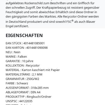
i
aufgeklebtes Rückenschild zum Beschriften und ein Griffloch für
m
s
den schnellen Zugriff. Der Kraftpapierbezug ist resistent gegenüber
s
Feuchtigkeit und somit abwischbar. Erhältlich sind diese Ordner in
e
den gängigsten Farben des Marktes. Alle Recycolor-Ordner werden
W
®
in Deutschland produziert und sind sowohl FSC
als auch Blauer
e
Engel zertifiziert.
i
c
EIGENSCHAFTEN
h
p
EAN STÜCK :
4014481085001
l
EAN KARTON :
4014481090098
a
NEU :
Nein
s
MARKE :
Falken
t
GARANTIE :
10 Jahre
i
KOLLEKTION :
Recycolor
k
MATERIAL :
Karton kaschiert mit Papier
MATERIALSTÄRKE :
2,1 MM
R
GRAMMATUR :
250G/M2
e
FARBE :
Schwarz
g
AUSSENFORMAT :
318x285 mm
i
ABLAGEFORMAT :
DIN A4
s
PRODUKTTYP :
Ringbuch/Ordner
t
UNSPSC :
44122035
e