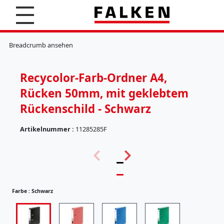
S
u
c
K
h
l
Breadcrumb ansehen
e
e
n
m
m
Recycolor-Farb-Ordner A4,
b
r
Rücken 50mm, mit geklebtem
e
t
Rückenschild - Schwarz
t
e
Artikelnummer :
11285285F
r
(
H
5
ä
7
n
)
g
e
Farbe :
Schwarz
r
e
g