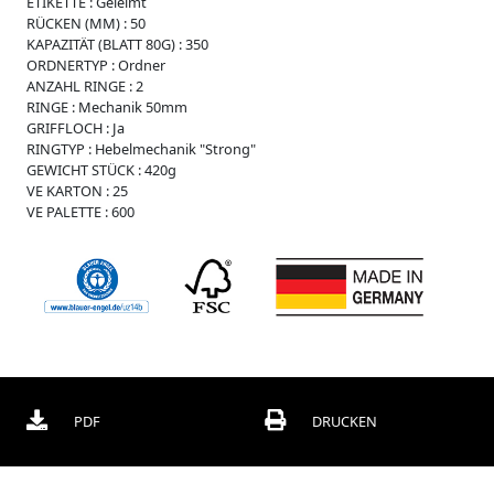
ETIKETTE :
Geleimt
r
RÜCKEN (MM) :
50
O
KAPAZITÄT (BLATT 80G) :
350
r
ORDNERTYP :
Ordner
d
ANZAHL RINGE :
2
n
RINGE :
Mechanik 50mm
e
GRIFFLOCH :
Ja
r
RINGTYP :
Hebelmechanik "Strong"
GEWICHT STÜCK :
420g
B
VE KARTON :
25
o
VE PALETTE :
600
x
e
n
C
h
o
r
m
a
p
PDF
DRUCKEN
p
e
n