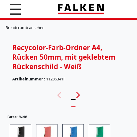
S
u
c
K
h
l
Breadcrumb ansehen
e
e
n
m
m
Recycolor-Farb-Ordner A4,
b
r
Rücken 50mm, mit geklebtem
e
t
Rückenschild - Weiß
t
e
Artikelnummer :
11286341F
r
(
H
5
ä
7
n
)
g
e
Farbe :
Weiß
r
e
g