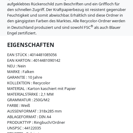
i
aufgeklebtes Rückenschild zum Beschriften und ein Griffloch für
m
s
den schnellen Zugriff. Der Kraftpapierbezug ist resistent gegenüber
s
Feuchtigkeit und somit abwischbar. Erhältlich sind diese Ordner in
e
den gängigsten Farben des Marktes. Alle Recycolor-Ordner werden
W
®
in Deutschland produziert und sind sowohl FSC
als auch Blauer
e
Engel zertifiziert.
i
c
EIGENSCHAFTEN
h
p
EAN STÜCK :
4014481085056
l
EAN KARTON :
4014481090142
a
NEU :
Nein
s
MARKE :
Falken
t
GARANTIE :
10 Jahre
i
KOLLEKTION :
Recycolor
k
MATERIAL :
Karton kaschiert mit Papier
MATERIALSTÄRKE :
2,1 MM
R
GRAMMATUR :
250G/M2
e
FARBE :
Weiß
g
AUSSENFORMAT :
318x285 mm
i
ABLAGEFORMAT :
DIN A4
s
PRODUKTTYP :
Ringbuch/Ordner
t
UNSPSC :
44122035
e