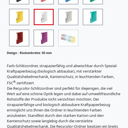
i
s
R
t
ü
r
c
a
R
t
k
ü
u
e
c
r
n
e
k
b
n
e
Design :
Rückenbreite: 50 mm
r
K
n
e
a
b
Farb-Schlitzordner, strapazierfähig und abwischbar durch Spezial-
r
i
Kraftpapierbezug (biologisch abbaubar), mit verstärkter
r
t
t
Qualitätshebelmechanik, Kantenschutz, in leuchtenden Farben,
e
o
®
e
FSC
-zertifiziert
n
i
Die Recycolor-Schlitzordner sind perfekt für diejenigen, die viel
:
e
t
Wert auf eine schöne Optik legen und dabei auf umweltfreundliche
r
5
e
Rohstoffe der Produkte nicht verzichten möchten. Der
z
0
strapazierfähige und biologisch abbaubare Kraftpapierbezug
:
e
m
ermöglicht uns Ihnen die Ordner in leuchtenden Farben
u
8
anzubieten. Standfest durch den starken Karton und den
m
g
0
Kantenschutz sowie langlebig durch die verstärkte
n
Qualitätshebelmechanik. Die Recycolor-Ordner besitzen ein breits
m