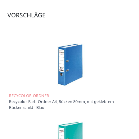
Ü
VORSCHLÄGE
b
e
r
u
n
s
P
r
o
d
u
k
t
e
RECYCOLOR-ORDNER
Recycolor-Farb-Ordner A4, Rücken 80mm, mit geklebtem
P
Rückenschild - Blau
r
o
d
u
k