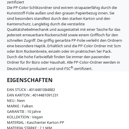
i
zertifiziert
:
s
t
Die PP-Color-Schlitzordner sind extrem strapazierfähig durch die
5
s
e
Kunststoff-Folie außen und den grauen Papierbezug innen. Sie
e
0
sind besonders standfest durch den starken Karton und den
:
m
Kantenschutz. Langlebig durch die verstärkte
W
8
Qualitätshebelmechanik und ausgestattet mit einer Tasche für das
e
m
0
jederzeit erneuerbare Rückenschild sowie einem Griffloch für den
i
schnellen Zugriff. Die griffig genarbte PP-Folie verleiht den Ordnern
m
c
eine besondere Haptik. Erhältlich sind die PP-Color Ordner mit 5cm
h
m
oder 8cm Rückenbreite, einzeln oder im praktischen 5er Pack.
p
Durch die hohe Farbvielfalt finden Sie immer den passenden
l
Ordner für Ihr Büro oder Haushalt. Alle PP-Color-Ordner werden in
a
®
s
Deutschland produziert und sind FSC
-zertifiziert.
t
EIGENSCHAFTEN
i
k
EAN STÜCK :
4014481084882
R
EAN KARTON :
4014481091231
e
NEU :
Nein
g
MARKE :
Falken
i
GARANTIE :
10 Jahre
s
KOLLEKTION :
Vegan
t
MATERIAL :
Kaschierter Karton PP
e
MATERIALSTÄRKE :
2,1 MM