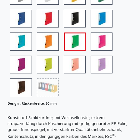
i
s
t
r
a
t
u
r
e
R
n
ü
K
c
a
R
r
k
ü
t
e
c
o
n
n
k
b
e
e
Design :
Rückenbreite: 50 mm
r
r
n
z
e
e
b
Kunststoff-Schlitzordner, mit Wechselfenster, extrem
i
u
strapazierfähig durch Kaschierung mit griffig genarbter PP-Folie,
r
g
t
grauer Innenspiegel, mit verstärkter Qualitätshebelmechanik,
e
n
®
e
Kantenschutz, in den gängigen Farben des Marktes, FSC
-
i