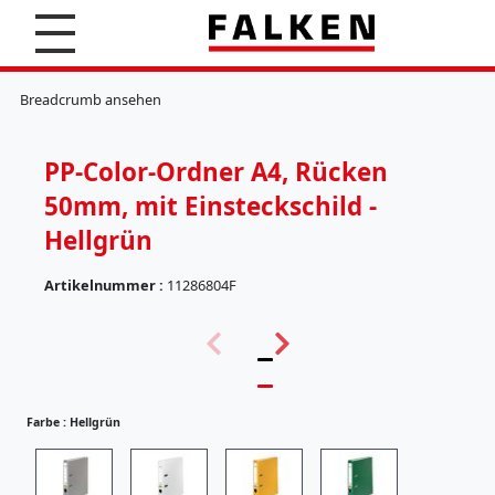
S
u
c
K
h
l
Breadcrumb ansehen
e
e
n
m
m
PP-Color-Ordner A4, Rücken
b
r
50mm, mit Einsteckschild -
e
t
Hellgrün
t
e
Artikelnummer :
11286804F
r
(
H
5
ä
7
n
)
g
e
Farbe :
Hellgrün
r
e
g