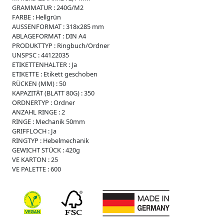
r
GRAMMATUR :
240G/M2
FARBE :
Hellgrün
O
AUSSENFORMAT :
318x285 mm
r
ABLAGEFORMAT :
DIN A4
d
PRODUKTTYP :
Ringbuch/Ordner
n
UNSPSC :
44122035
e
ETIKETTENHALTER :
Ja
r
ETIKETTE :
Etikett geschoben
B
RÜCKEN (MM) :
50
o
KAPAZITÄT (BLATT 80G) :
350
x
ORDNERTYP :
Ordner
e
ANZAHL RINGE :
2
n
RINGE :
Mechanik 50mm
GRIFFLOCH :
Ja
C
RINGTYP :
Hebelmechanik
h
GEWICHT STÜCK :
420g
o
VE KARTON :
25
r
VE PALETTE :
600
m
a
p
p
e
n