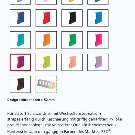
i
s
t
r
a
t
u
r
e
R
n
ü
K
c
a
R
r
k
ü
t
e
c
o
n
n
k
b
e
e
Design :
Rückenbreite: 50 mm
r
r
n
z
e
e
b
Kunststoff-Schlitzordner, mit Wechselfenster, extrem
i
u
strapazierfähig durch Kaschierung mit griffig genarbter PP-Folie,
r
g
t
grauer Innenspiegel, mit verstärkter Qualitätshebelmechanik,
e
n
®
e
Kantenschutz, in den gängigen Farben des Marktes, FSC
-
i