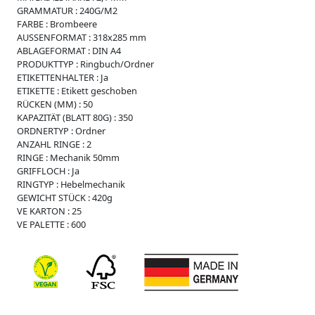
r
GRAMMATUR :
240G/M2
FARBE :
Brombeere
O
AUSSENFORMAT :
318x285 mm
r
ABLAGEFORMAT :
DIN A4
d
PRODUKTTYP :
Ringbuch/Ordner
n
ETIKETTENHALTER :
Ja
e
ETIKETTE :
Etikett geschoben
r
RÜCKEN (MM) :
50
B
KAPAZITÄT (BLATT 80G) :
350
o
ORDNERTYP :
Ordner
x
ANZAHL RINGE :
2
e
RINGE :
Mechanik 50mm
n
GRIFFLOCH :
Ja
RINGTYP :
Hebelmechanik
C
GEWICHT STÜCK :
420g
h
VE KARTON :
25
o
VE PALETTE :
600
r
m
a
p
p
e
n