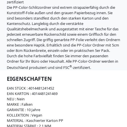
i
zertifiziert
:
s
t
Die PP-Color-Schlitzordner sind extrem strapazierfähig durch die
5
s
e
Kunststoff-Folie außen und den grauen Papierbezug innen. Sie
e
0
sind besonders standfest durch den starken Karton und den
:
m
Kantenschutz. Langlebig durch die verstärkte
W
8
Qualitätshebelmechanik und ausgestattet mit einer Tasche für das
e
m
0
jederzeit erneuerbare Rückenschild sowie einem Griffloch für den
i
schnellen Zugriff. Die griffig genarbte PP-Folie verleiht den Ordnern
m
c
eine besondere Haptik. Erhältlich sind die PP-Color Ordner mit 5cm
h
m
oder 8cm Rückenbreite, einzeln oder im praktischen 5er Pack.
p
Durch die hohe Farbvielfalt finden Sie immer den passenden
l
Ordner für Ihr Büro oder Haushalt. Alle PP-Color-Ordner werden in
a
®
s
Deutschland produziert und sind FSC
-zertifiziert.
t
EIGENSCHAFTEN
i
k
EAN STÜCK :
4014481241452
R
EAN KARTON :
4014481241469
e
NEU :
Nein
g
MARKE :
Falken
i
GARANTIE :
10 Jahre
s
KOLLEKTION :
Vegan
t
MATERIAL :
Kaschierter Karton PP
e
MATERIALSTÄRKE :
2,1 MM