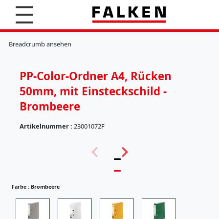
S
u
c
K
h
l
Breadcrumb ansehen
e
e
n
m
m
PP-Color-Ordner A4, Rücken
b
r
50mm, mit Einsteckschild -
e
t
Brombeere
t
e
Artikelnummer :
23001072F
r
(
H
5
ä
7
n
)
g
e
Farbe :
Brombeere
r
e
g