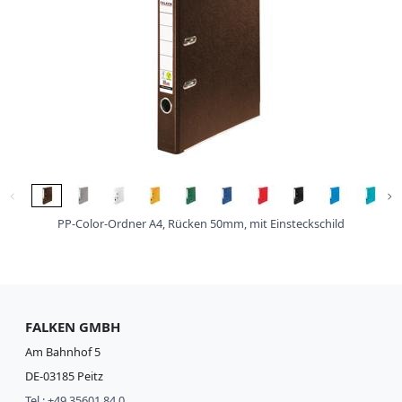
i
s
s
e
W
e
i
c
h
p
l
a
⌵
⌵
s
PP-Color-Ordner A4, Rücken 50mm, mit Einsteckschild
t
i
k
R
e
g
FALKEN GMBH
i
Am Bahnhof 5
s
t
DE-03185 Peitz
e
Tel.: +49 35601 84 0