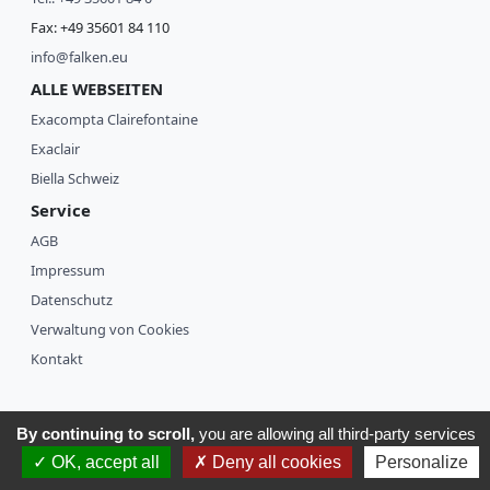
r
Fax: +49 35601 84 110
O
info@falken.eu
r
d
ALLE WEBSEITEN
n
Exacompta Clairefontaine
e
r
Exaclair
B
Biella Schweiz
o
Service
x
e
AGB
n
Impressum
C
Datenschutz
h
Verwaltung von Cookies
o
r
Kontakt
m
a
p
By continuing to scroll,
you are allowing all third-party services
p
@Falken2026
e
OK, accept all
Deny all cookies
Personalize
F
In
Y
n