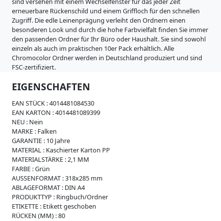
i
sind versehen mit einem Wechselfenster für das jeder Zeit
s
erneuerbare Rückenschild und einem Griffloch für den schnellen
s
Zugriff. Die edle Leinenprägung verleiht den Ordnern einen
e
besonderen Look und durch die hohe Farbvielfalt finden Sie immer
den passenden Ordner für Ihr Büro oder Haushalt. Sie sind sowohl
W
einzeln als auch im praktischen 10er Pack erhältlich. Alle
e
Chromocolor Ordner werden in Deutschland produziert und sind
i
FSC-zertifiziert.
c
h
EIGENSCHAFTEN
p
l
EAN STÜCK :
4014481084530
a
EAN KARTON :
4014481089399
s
NEU :
Nein
t
MARKE :
Falken
i
GARANTIE :
10 Jahre
k
MATERIAL :
Kaschierter Karton PP
MATERIALSTÄRKE :
2,1 MM
R
FARBE :
Grün
e
AUSSENFORMAT :
318x285 mm
g
ABLAGEFORMAT :
DIN A4
i
PRODUKTTYP :
Ringbuch/Ordner
s
ETIKETTE :
Etikett geschoben
t
RÜCKEN (MM) :
80
e