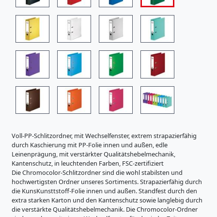
i
s
t
r
a
t
u
r
e
n
K
a
r
t
o
Voll-PP-Schlitzordner, mit Wechselfenster, extrem strapazierfähig
n
durch Kaschierung mit PP-Folie innen und außen, edle
e
Leinenprägung, mit verstärkter Qualitätshebelmechanik,
r
Kantenschutz, in leuchtenden Farben, FSC-zertifiziert
z
Die Chromocolor-Schlitzordner sind die wohl stabilsten und
e
hochwertigsten Ordner unseres Sortiments. Strapazierfähig durch
u
die KunsKunsttstoff-Folie innen und außen. Standfest durch den
g
extra starken Karton und den Kantenschutz sowie langlebig durch
n
die verstärkte Qualitätshebelmechanik. Die Chromocolor-Ordner