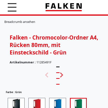
S
u
c
K
h
l
Breadcrumb ansehen
e
e
n
m
m
Falken - Chromocolor-Ordner A4,
b
r
Rücken 80mm, mit
e
t
Einsteckschild - Grün
t
e
Artikelnummer :
11285491F
r
(
H
5
ä
7
n
)
g
e
Farbe :
Grün
r
e
g