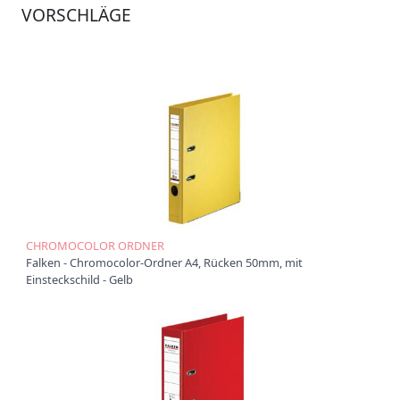
VORSCHLÄGE
Ü
b
e
r
u
n
s
P
r
o
d
u
k
CHROMOCOLOR ORDNER
t
Falken - Chromocolor-Ordner A4, Rücken 50mm, mit
e
Einsteckschild - Gelb
P
r
o
d
u
k