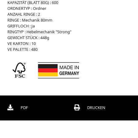
KAPAZITÄT (BLATT 80G) :
600
r
ORDNERTYP :
Ordner
O
ANZAHL RINGE :
2
r
RINGE :
Mechanik 80mm
d
GRIFFLOCH :
Ja
n
RINGTYP :
Hebelmechanik "Strong"
e
GEWICHT STÜCK :
448g
r
VE KARTON :
10
VE PALETTE :
480
B
o
x
e
n
C
h
o
r
m
PDF
DRUCKEN
a
p
p
e
n