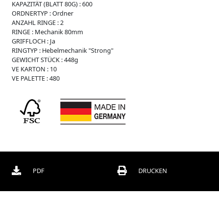
KAPAZITÄT (BLATT 80G) :
600
r
ORDNERTYP :
Ordner
O
ANZAHL RINGE :
2
r
RINGE :
Mechanik 80mm
d
GRIFFLOCH :
Ja
n
RINGTYP :
Hebelmechanik "Strong"
e
GEWICHT STÜCK :
448g
r
VE KARTON :
10
VE PALETTE :
480
B
o
x
e
n
C
h
o
r
m
PDF
DRUCKEN
a
p
p
e
n