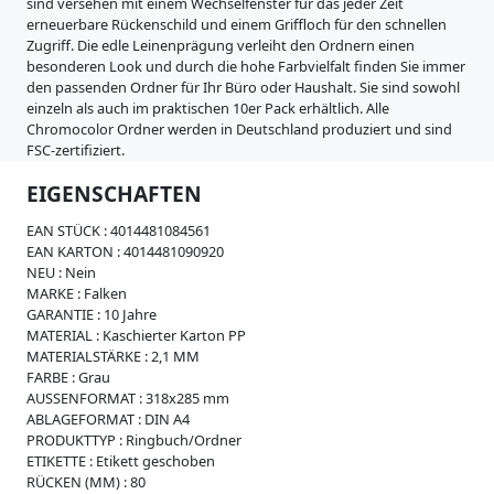
i
sind versehen mit einem Wechselfenster für das jeder Zeit
s
erneuerbare Rückenschild und einem Griffloch für den schnellen
s
Zugriff. Die edle Leinenprägung verleiht den Ordnern einen
e
besonderen Look und durch die hohe Farbvielfalt finden Sie immer
den passenden Ordner für Ihr Büro oder Haushalt. Sie sind sowohl
W
einzeln als auch im praktischen 10er Pack erhältlich. Alle
e
Chromocolor Ordner werden in Deutschland produziert und sind
i
FSC-zertifiziert.
c
h
EIGENSCHAFTEN
p
l
EAN STÜCK :
4014481084561
a
EAN KARTON :
4014481090920
s
NEU :
Nein
t
MARKE :
Falken
i
GARANTIE :
10 Jahre
k
MATERIAL :
Kaschierter Karton PP
MATERIALSTÄRKE :
2,1 MM
R
FARBE :
Grau
e
AUSSENFORMAT :
318x285 mm
g
ABLAGEFORMAT :
DIN A4
i
PRODUKTTYP :
Ringbuch/Ordner
s
ETIKETTE :
Etikett geschoben
t
RÜCKEN (MM) :
80
e