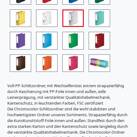
i
s
t
r
a
t
u
r
e
n
K
a
r
t
o
Voll-PP-Schlitzordner, mit Wechselfenster, extrem strapazierfähig
n
durch Kaschierung mit PP-Folie innen und außen, edle
e
Leinenprägung, mit verstärkter Qualitätshebelmechanik,
r
Kantenschutz, in leuchtenden Farben, FSC-zertifiziert
z
Die Chromocolor-Schlitzordner sind die wohl stabilsten und
e
hochwertigsten Ordner unseres Sortiments. Strapazierfähig durch
u
die KunsKunsttstoff-Folie innen und außen. Standfest durch den
g
extra starken Karton und den Kantenschutz sowie langlebig durch
n
die verstärkte Qualitätshebelmechanik. Die Chromocolor-Ordner