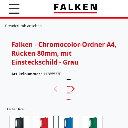
S
u
c
K
h
l
Breadcrumb ansehen
e
e
n
m
m
Falken - Chromocolor-Ordner A4,
b
r
Rücken 80mm, mit
e
t
Einsteckschild - Grau
t
e
Artikelnummer :
11285533F
r
(
H
5
ä
7
n
)
g
e
Farbe :
Grau
r
e
g