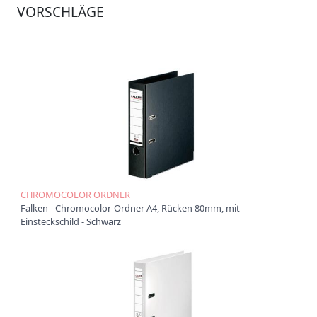
VORSCHLÄGE
Ü
b
e
r
u
n
s
P
r
o
d
u
k
CHROMOCOLOR ORDNER
t
Falken - Chromocolor-Ordner A4, Rücken 80mm, mit
e
Einsteckschild - Schwarz
P
r
o
d
u
k