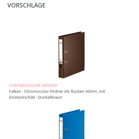
VORSCHLÄGE
Ü
b
e
r
u
n
s
P
r
o
d
u
k
CHROMOCOLOR ORDNER
t
Falken - Chromocolor-Ordner A4, Rücken 50mm, mit
e
Einsteckschild - Dunkelbraun
P
r
o
d
u
k