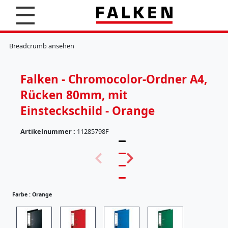
S
u
c
K
h
l
Breadcrumb ansehen
e
e
n
m
m
Falken - Chromocolor-Ordner A4,
b
r
Rücken 80mm, mit
e
t
Einsteckschild - Orange
t
e
Artikelnummer :
11285798F
r
(
H
5
ä
7
n
)
g
e
Farbe :
Orange
r
e
g