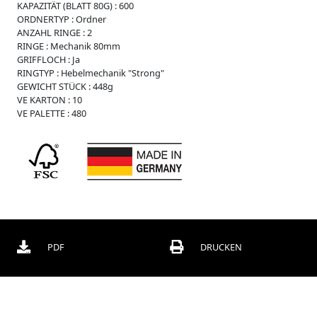
KAPAZITÄT (BLATT 80G) :
600
r
ORDNERTYP :
Ordner
O
ANZAHL RINGE :
2
r
RINGE :
Mechanik 80mm
d
GRIFFLOCH :
Ja
n
RINGTYP :
Hebelmechanik "Strong"
e
GEWICHT STÜCK :
448g
r
VE KARTON :
10
VE PALETTE :
480
B
o
x
e
n
C
h
o
r
m
PDF
DRUCKEN
a
p
p
e
n