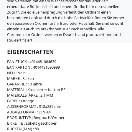
i
sind versehen mit einem Wechselfenster für das jeder Zeit
s
erneuerbare Rückenschild und einem Griffloch für den schnellen
s
Zugriff. Die edle Leinenprägung verleiht den Ordnern einen
e
besonderen Look und durch die hohe Farbvielfalt finden Sie immer
den passenden Ordner für Ihr Büro oder Haushalt. Sie sind sowohl
W
einzeln als auch im praktischen 10er Pack erhältlich. Alle
e
Chromocolor Ordner werden in Deutschland produziert und sind
i
FSC-zertifiziert.
c
h
EIGENSCHAFTEN
p
l
EAN STÜCK :
4014481084639
a
EAN KARTON :
4014481090999
s
NEU :
Nein
t
MARKE :
Falken
i
GARANTIE :
10 Jahre
k
MATERIAL :
Kaschierter Karton PP
MATERIALSTÄRKE :
2,1 MM
R
FARBE :
Orange
e
AUSSENFORMAT :
318x285 mm
g
ABLAGEFORMAT :
DIN A4
i
PRODUKTTYP :
Ringbuch/Ordner
s
ETIKETTE :
Etikett geschoben
t
RÜCKEN (MM) :
80
e