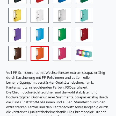
i
s
t
r
a
t
u
r
e
n
K
a
r
t
o
Voll-PP-Schlitzordner, mit Wechselfenster, extrem strapazierfähig
n
durch Kaschierung mit PP-Folie innen und außen, edle
e
Leinenprägung, mit verstärkter Qualitätshebelmechanik,
r
Kantenschutz, in leuchtenden Farben, FSC-zertifiziert
z
Die Chromocolor-Schlitzordner sind die wohl stabilsten und
e
hochwertigsten Ordner unseres Sortiments. Strapazierfähig durch
u
die KunsKunsttstoff-Folie innen und außen. Standfest durch den
g
extra starken Karton und den Kantenschutz sowie langlebig durch
n
die verstärkte Qualitätshebelmechanik. Die Chromocolor-Ordner