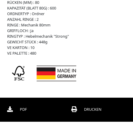
RÜCKEN (MM) :
80
r
KAPAZITÄT (BLATT 80G) :
600
O
ORDNERTYP :
Ordner
r
ANZAHL RINGE :
2
d
RINGE :
Mechanik 80mm
n
GRIFFLOCH :
Ja
e
RINGTYP :
Hebelmechanik "Strong"
r
GEWICHT STÜCK :
448g
VE KARTON :
10
B
VE PALETTE :
480
o
x
e
n
C
h
o
r
m
a
PDF
DRUCKEN
p
p
e
n