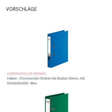
Ü
VORSCHLÄGE
b
e
r
u
n
s
P
r
o
d
u
k
t
CHROMOCOLOR ORDNER
e
Falken - Chromocolor-Ordner A4, Rücken 50mm, mit
Einsteckschild - Blau
P
r
o
d
u
k