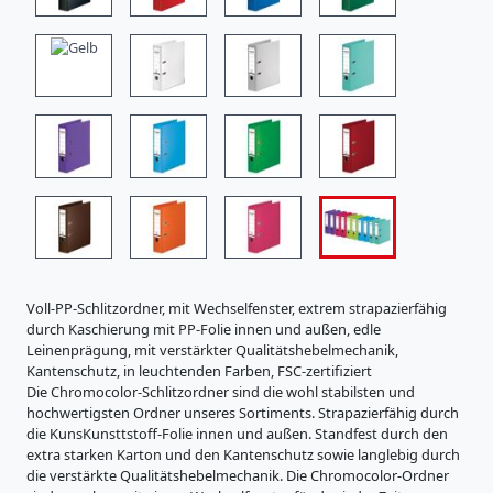
i
s
t
r
a
t
u
r
e
n
K
a
r
t
o
Voll-PP-Schlitzordner, mit Wechselfenster, extrem strapazierfähig
n
durch Kaschierung mit PP-Folie innen und außen, edle
e
Leinenprägung, mit verstärkter Qualitätshebelmechanik,
r
Kantenschutz, in leuchtenden Farben, FSC-zertifiziert
z
Die Chromocolor-Schlitzordner sind die wohl stabilsten und
e
hochwertigsten Ordner unseres Sortiments. Strapazierfähig durch
u
die KunsKunsttstoff-Folie innen und außen. Standfest durch den
g
extra starken Karton und den Kantenschutz sowie langlebig durch
n
die verstärkte Qualitätshebelmechanik. Die Chromocolor-Ordner