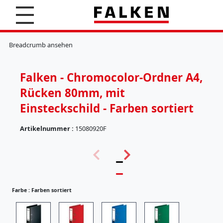
S
u
c
K
h
l
Breadcrumb ansehen
e
e
n
m
m
Falken - Chromocolor-Ordner A4,
b
r
Rücken 80mm, mit
e
t
Einsteckschild - Farben sortiert
t
e
Artikelnummer :
15080920F
r
(
H
5
ä
7
n
)
g
e
Farbe :
Farben sortiert
r
e
g