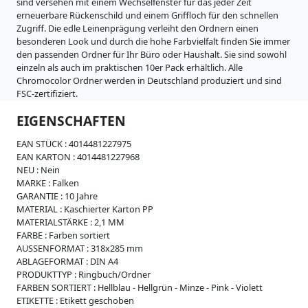
i
sind versehen mit einem Wechselfenster für das jeder Zeit
s
erneuerbare Rückenschild und einem Griffloch für den schnellen
s
Zugriff. Die edle Leinenprägung verleiht den Ordnern einen
e
besonderen Look und durch die hohe Farbvielfalt finden Sie immer
den passenden Ordner für Ihr Büro oder Haushalt. Sie sind sowohl
W
einzeln als auch im praktischen 10er Pack erhältlich. Alle
e
Chromocolor Ordner werden in Deutschland produziert und sind
i
FSC-zertifiziert.
c
h
EIGENSCHAFTEN
p
l
EAN STÜCK :
4014481227975
a
EAN KARTON :
4014481227968
s
NEU :
Nein
t
MARKE :
Falken
i
GARANTIE :
10 Jahre
k
MATERIAL :
Kaschierter Karton PP
MATERIALSTÄRKE :
2,1 MM
R
FARBE :
Farben sortiert
e
AUSSENFORMAT :
318x285 mm
g
ABLAGEFORMAT :
DIN A4
i
PRODUKTTYP :
Ringbuch/Ordner
s
FARBEN SORTIERT :
Hellblau - Hellgrün - Minze - Pink - Violett
t
ETIKETTE :
Etikett geschoben
e